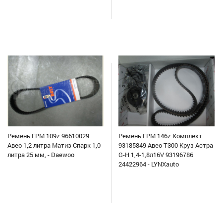
Ремень ГРМ 109z 96610029
Ремень ГРМ 146z Комплект
Авео 1,2 литра Матиз Спарк 1,0
93185849 Авео Т300 Круз Астра
литра 25 мм, - Daewoo
G-H 1,4-1,8л16V 93196786
24422964 - LYNXauto