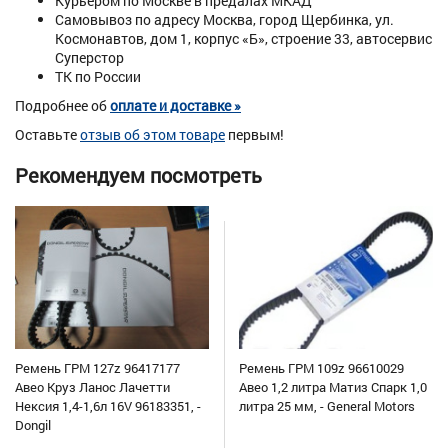
Курьером по Москве в предалах МКАД
Самовывоз по адресу Москва, город Щербинка, ул.
Космонавтов, дом 1, корпус «Б», строение 33, автосервис
Суперстор
ТК по России
Подробнее об
оплате и доставке »
Оставьте
отзыв об этом товаре
первым!
Рекомендуем посмотреть
Ремень ГРМ 127z 96417177
Ремень ГРМ 109z 96610029
Авео Круз Ланос Лачетти
Авео 1,2 литра Матиз Спарк 1,0
Нексия 1,4-1,6л 16V 96183351, -
литра 25 мм, - General Motors
Dongil