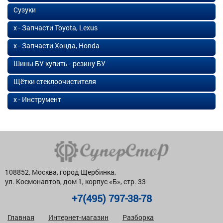
Сузуки
х - Запчасти Toyota, Lexus
х - Запчасти Хонда, Honda
Шины БУ купить - резину БУ
Щётки стеклоочистителя
х - Инструмент
108852, Москва, город Щербинка,
ул. Космонавтов, дом 1, корпус «Б», стр. 33
+7(495) 797-38-78
Главная
Интернет-магазин
Разборка