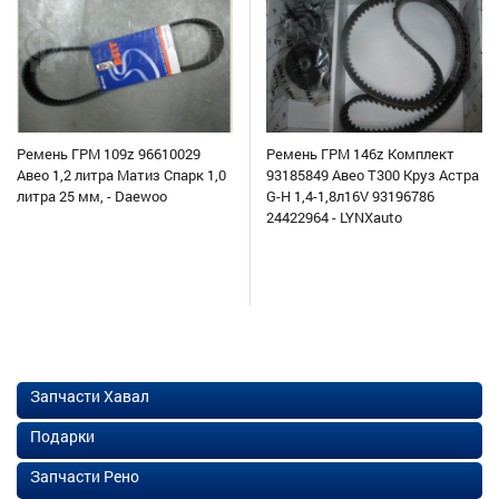
Ремень ГРМ 109z 96610029
Ремень ГРМ 146z Комплект
Авео 1,2 литра Матиз Спарк 1,0
93185849 Авео Т300 Круз Астра
литра 25 мм, - Daewoo
G-H 1,4-1,8л16V 93196786
24422964 - LYNXauto
Запчасти Хавал
Подарки
Запчасти Рено