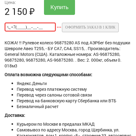
Цена:
2 150
₽
ОФОРМИТЬ ЗАКАЗ В 1 КЛИК
КОЖА! !! Рулевое колесо 96875280 AS под АЭРбег без подушки
Шевроле Авео Т255, - БУ СА7, СА4, SS15, . Производитель:
General Motors (США). Каталожные номера: AS-96875280,
96875280, 96875280, AS-96875280. . Вес: 2. 000кг, объем 0.
018м3
Оплата возможна следующими способами:
Яндекс.Деньги
Перевод через платежную систему
Перевод через салоны сотовой связи
Перевод на банковскую карту Сбербанка или ВТБ
Безналичный расчет
Доставка:
Курьером по Москве в предалах МКАД
Самовывоз по адресу Москва, город Щербинка, ул.
Космонавтов, дом 1, корпус «Б», строение 33, автосервис