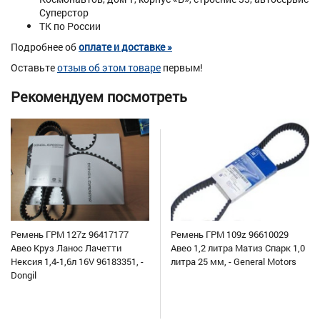
Суперстор
ТК по России
Подробнее об
оплате и доставке »
Оставьте
отзыв об этом товаре
первым!
Рекомендуем посмотреть
Ремень ГРМ 127z 96417177
Ремень ГРМ 109z 96610029
Авео Круз Ланос Лачетти
Авео 1,2 литра Матиз Спарк 1,0
Нексия 1,4-1,6л 16V 96183351, -
литра 25 мм, - General Motors
Dongil