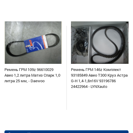
Ремень ГРМ 109z 96610029
Ремень ГРМ 146z Комплект
Авео 1,2 литра Матиз Спарк 1,0
93185849 Авео Т300 Круз Астра
литра 25 мм, - Daewoo
G-H 1,4-1,8л16V 93196786
24422964 - LYNXauto