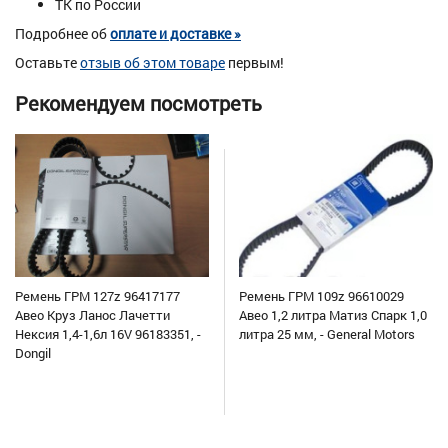
ТК по России
Подробнее об
оплате и доставке »
Оставьте
отзыв об этом товаре
первым!
Рекомендуем посмотреть
Ремень ГРМ 127z 96417177
Ремень ГРМ 109z 96610029
Авео Круз Ланос Лачетти
Авео 1,2 литра Матиз Спарк 1,0
Нексия 1,4-1,6л 16V 96183351, -
литра 25 мм, - General Motors
Dongil