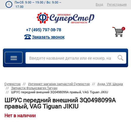
Пн-Сб: 9.00 – 19.00
/
Вс: 9.00 –
Вход
Регистрация
17.00
+7 (495) 797-38-78
0
Заказать звонок
Суперстор
Интернет магазин запчастей Суперстор
Ауди, VW, Шкода
Запчасти Фольксваген Тигуан
ШРУС передний внешний 3Q0498099A правый, VAG Tiguan JIKIU
ШРУС передний внешний 3Q0498099A
правый, VAG Tiguan JIKIU
Нет в наличии