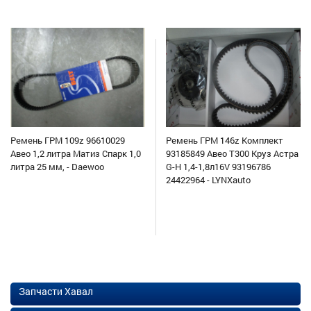
Ремень ГРМ 109z 96610029
Ремень ГРМ 146z Комплект
Авео 1,2 литра Матиз Спарк 1,0
93185849 Авео Т300 Круз Астра
литра 25 мм, - Daewoo
G-H 1,4-1,8л16V 93196786
24422964 - LYNXauto
Запчасти Хавал