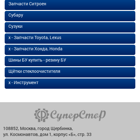
Запчасти Ситроен
Субару
Сузуки
х - Запчасти Toyota, Lexus
х - Запчасти Хонда, Honda
Шины БУ купить - резину БУ
Щётки стеклоочистителя
х - Инструмент
108852, Москва, город Щербинка,
ул. Космонавтов, дом 1, корпус «Б», стр. 33