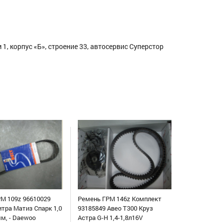
1, корпус «Б», строение 33, автосервис Суперстор
М 109z 96610029
Ремень ГРМ 146z Комплект
итра Матиз Спарк 1,0
93185849 Авео Т300 Круз
мм, - Daewoo
Астра G-H 1,4-1,8л16V