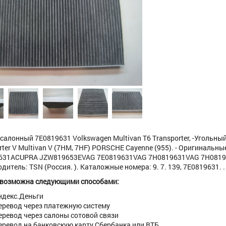
салонный 7E0819631 Volkswagen Multivan T6 Transporter, -Угольны
rter V Multivan V (7HM, 7HF) PORSCHE Cayenne (955). - Оригиналь
631ACUPRA JZW819653EVAG 7E0819631VAG 7H0819631VAG 7H0819
итель: TSN (Россия. ). Каталожные номера: 9. 7. 139, 7E0819631. . В
 возможна следующими способами:
ндекс.Деньги
еревод через платежную систему
еревод через салоны сотовой связи
еревод на банковскую карту Сбербанка или ВТБ