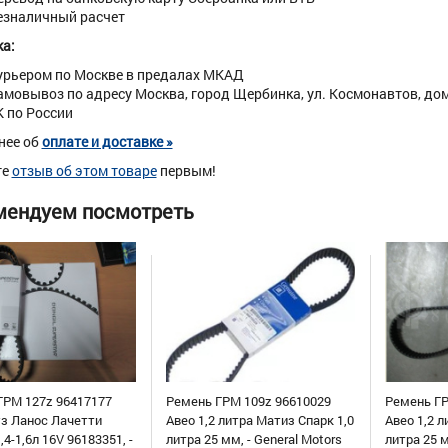
езналичный расчет
а:
урьером по Москве в предалах МКАД
амовывоз по адресу Москва, город Щербинка, ул. Космонавтов, дом 
К по России
нее об
оплате и доставке »
те
отзыв об этом товаре
первым!
мендуем посмотреть
ГРМ 127z 96417177
Ремень ГРМ 109z 96610029
Ремень ГР
уз Ланос Лачетти
Авео 1,2 литра Матиз Спарк 1,0
Авео 1,2 л
,4-1,6л 16V 96183351, -
литра 25 мм, - General Motors
литра 25 