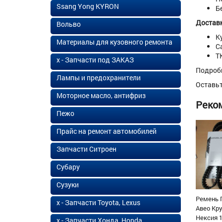
Ssang Yong KYRON
Б
Доставк
Вольво
К
Материалы для кузовного ремонта
С
Т
х - Запчасти под ЗАКАЗ
Подроб
Лампы и предохранители
Оставь
Моторное масло, антифриз
Реко
Пежо
Прайс на ремонт автомобилей
Запчасти Ситроен
Субару
Сузуки
Ремень 
х - Запчасти Toyota, Lexus
Авео Кр
Нексия 1
х - Запчасти Хонда, Honda