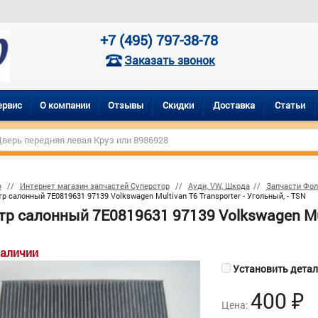
+7 (495) 797-38-78
Заказать звонок
ервис
О компании
Отзывы
Скидки
Доставка
Статьи
р
Интернет магазин запчастей Суперстор
Ауди, VW, Шкода
Запчасти Фол
р салонный 7E0819631 97139 Volkswagen Multivan T6 Transporter - Угольный, - TSN
р салонный 7E0819631 97139 Volkswagen Multi
наличии
Установить деталь
400
₽
Цена: