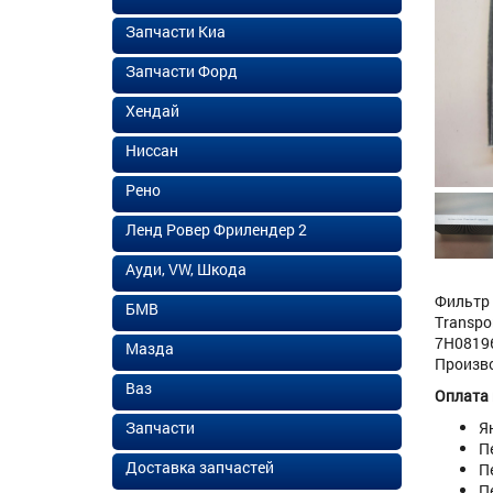
Запчасти Киа
Запчасти Форд
Хендай
Ниссан
Рено
Ленд Ровер Фрилендер 2
Ауди, VW, Шкода
Фильтр 
БМВ
Transpo
7H0819
Мазда
Производ
Ваз
Оплата
Запчасти
Я
П
Доставка запчастей
П
П