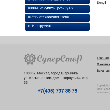
Dongil
Шины БУ купить - резину БУ
Щётки стеклоочистителя
х - Инструмент
Главная
О компа
Ваканси
108852, Москва, город Щербинка,
ул. Космонавтов, дом 1, корпус «Б», стр.
33
Copyright 
При испол
+7(495) 797-38-78
источник