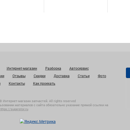
Интернет-магазин
Разборка
Автосервис
нии
Отзывы
Скидки
Доставка
Статьи
Фото
и
Контакты
Как проехать
© Интернет-магазин запчастей. All rights reserved
ьзовании материалов с сайта обязательно указание прямой ссылки на
https://superstor.ru
.