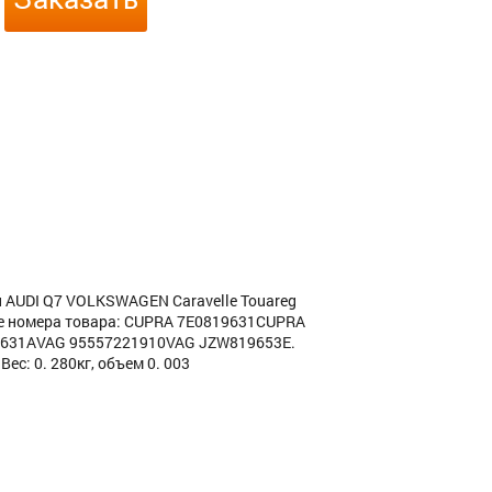
й AUDI Q7 VOLKSWAGEN Caravelle Touareg
ные номера товара: CUPRA 7E0819631CUPRA
631AVAG 95557221910VAG JZW819653E.
ес: 0. 280кг, объем 0. 003