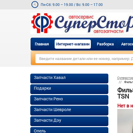
Пн-Сб: 9.00 – 19.00
/
Вс: 9.00 – 17.00
Главная
Интернет-магазин
Разборка
Автос
Запчасти Хавал
Суперсто
Фильт
Подарки
Фильт
TSN
Запчасти Рено
Нет в 
Запчасти Шевроле
Запчасти Дэу
Опель