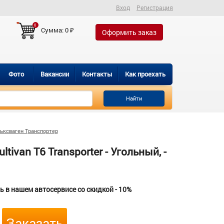
Вход
Регистрация
0
Сумма:
0
₽
Оформить заказ
Фото
Вакансии
Контакты
Как проехать
Найти
ьксваген Транспортер
van T6 Transporter - Угольный, -
 в нашем автосервисе со скидкой - 10%
Заказать