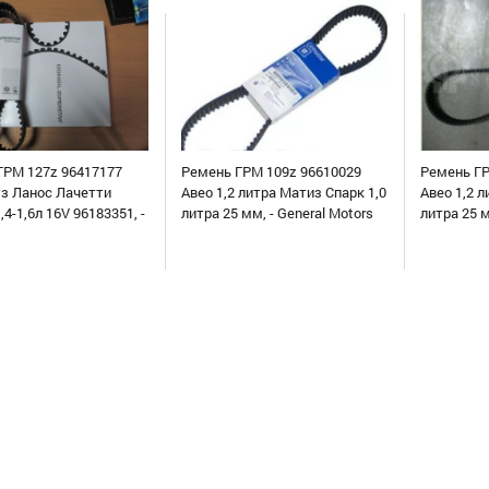
ГРМ 127z 96417177
Ремень ГРМ 109z 96610029
Ремень ГР
уз Ланос Лачетти
Авео 1,2 литра Матиз Спарк 1,0
Авео 1,2 л
,4-1,6л 16V 96183351, -
литра 25 мм, - General Motors
литра 25 