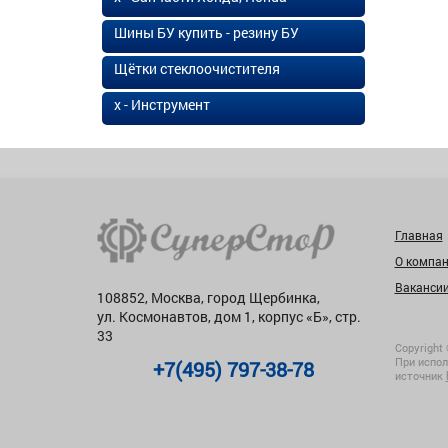
Шины БУ купить - резину БУ
Щётки стеклоочистителя
х - Инструмент
Главная
О компа
Ваканси
108852, Москва, город Щербинка,
ул. Космонавтов, дом 1, корпус «Б», стр.
33
Copyright 
При испол
+7(495) 797-38-78
источник