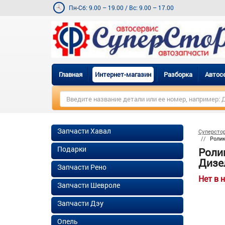
Пн-Сб: 9.00 – 19.00
/
Вс: 9.00 – 17.00
Главная
Интернет-магазин
Разборка
Автос
Запчасти Хавал
Суперсто
Ролик
Подарки
Роли
Дизел
Запчасти Рено
Нет в 
Запчасти Шевроле
Запчасти Дэу
Опель