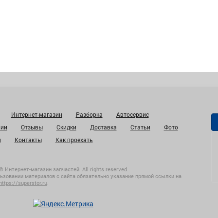
Интернет-магазин
Разборка
Автосервис
нии
Отзывы
Скидки
Доставка
Статьи
Фото
и
Контакты
Как проехать
© Интернет-магазин запчастей. All rights reserved
ьзовании материалов с сайта обязательно указание прямой ссылки на
https://superstor.ru
.