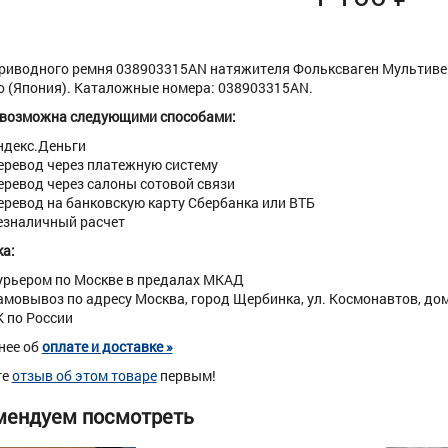
риводного ремня 038903315AN натяжителя Фольксваген Мультивен 
o (Япония). Каталожные номера: 038903315AN.
 возможна следующими способами:
ндекс.Деньги
еревод через платежную систему
еревод через салоны сотовой связи
еревод на банковскую карту Сбербанка или ВТБ
езналичный расчет
а:
урьером по Москве в предалах МКАД
амовывоз по адресу Москва, город Щербинка, ул. Космонавтов, дом 
К по России
нее об
оплате и доставке »
те
отзыв об этом товаре
первым!
мендуем посмотреть