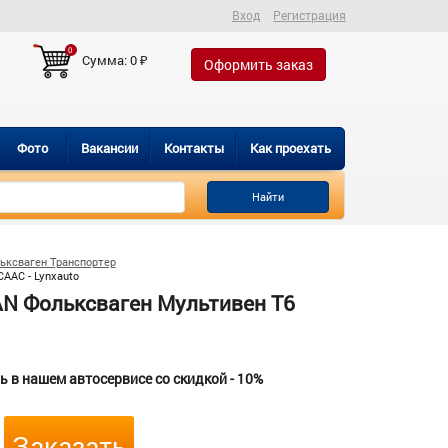
Вход
Регистрация
0
Сумма:
0
₽
Оформить заказ
Фото
Вакансии
Контакты
Как проехать
Найти
ьксваген Транспортер
AAC - Lynxauto
N Фольксваген Мультивен Т6
 в нашем автосервисе со скидкой - 10%
Заказать