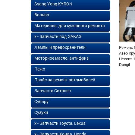
Ssang Yong KYRON
Вольво
Материалы для кузовного ремонта
х - Запчасти под ЗАКАЗ
Лампы и предохранители
Ремень 
Авео Кр
Моторное масло, антифриз
Нексия 1
Dongil
Пежо
Прайс на ремонт автомобилей
Запчасти Ситроен
Субару
Сузуки
х - Запчасти Toyota, Lexus
х - Запчасти Хонда, Honda