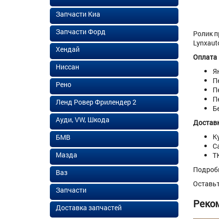
Запчасти Киа
Запчасти Форд
Ролик п
Lynxaut
Хендай
Оплата
Ниссан
Я
П
Рено
П
П
Ленд Ровер Фрилендер 2
Б
Ауди, VW, Шкода
Доставк
К
БМВ
С
Мазда
Т
Подроб
Ваз
Оставь
Запчасти
Реко
Доставка запчастей