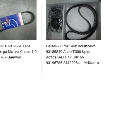
М 109z 96610029
Ремень ГРМ 146z Комплект
итра Матиз Спарк 1,0
93185849 Авео Т300 Круз
мм, - Daewoo
Астра G-H 1,4-1,8л16V
93196786 24422964 - LYNXauto