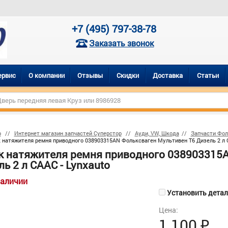
+7 (495) 797-38-78
Заказать звонок
ервис
О компании
Отзывы
Скидки
Доставка
Статьи
р
Интернет магазин запчастей Суперстор
Ауди, VW, Шкода
Запчасти Фол
 натяжителя ремня приводного 038903315AN Фольксваген Мультивен Т6 Дизель 2 л C
к натяжителя ремня приводного 038903315A
ь 2 л CAAC - Lynxauto
наличии
Установить деталь
Цена:
1 100
₽