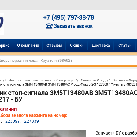
+7 (495) 797-38-78
Заказать звонок
ервис
О компании
Отзывы
Скидки
Доставка
Статьи
р
Интернет магазин запчастей Суперстор
Запчасти Форд
Запчасти Форд
к стоп-сигнала 3M5T13480AB 3M5T13480AC Форд Фокус 2-3 1223097 Фиеста 5 483221
ик стоп-сигнала 3M5T13480AB 3M5T13480AC 
17 - БУ
наличии
бора аналога нажмите на номер:
7
1223097
1227339
Запчасти БУ с разб