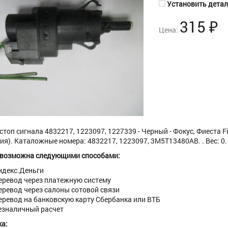
Установить деталь
315
₽
Цена:
стоп сигнала 4832217, 1223097, 1227339 - Черный - Фокус, Фиеста Fie
ия). Каталожные номера: 4832217, 1223097, 3M5T13480AB. . Вес: 0. 
 возможна следующими способами:
ндекс.Деньги
еревод через платежную систему
еревод через салоны сотовой связи
еревод на банковскую карту Сбербанка или ВТБ
езналичный расчет
а: