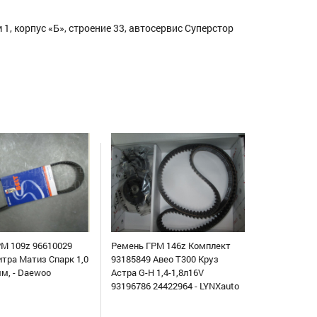
1, корпус «Б», строение 33, автосервис Суперстор
М 109z 96610029
Ремень ГРМ 146z Комплект
итра Матиз Спарк 1,0
93185849 Авео Т300 Круз
мм, - Daewoo
Астра G-H 1,4-1,8л16V
93196786 24422964 - LYNXauto