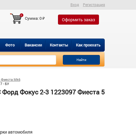
Вход
Регистрация
0
Сумма:
0
₽
Оформить заказ
Фото
Вакансии
Контакты
Как проехать
Найти
 Фиеста Mk6
7 - БУ
Форд Фокус 2-3 1223097 Фиеста 5
орки автомобиля