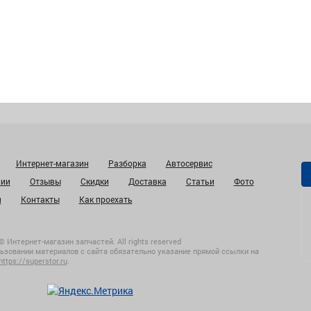
Интернет-магазин
Разборка
Автосервис
нии
Отзывы
Скидки
Доставка
Статьи
Фото
и
Контакты
Как проехать
© Интернет-магазин запчастей. All rights reserved
ьзовании материалов с сайта обязательно указание прямой ссылки на
https://superstor.ru
.