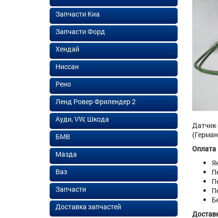
Запчасти Киа
Запчасти Форд
Хендай
Ниссан
Рено
Ленд Ровер Фрилендер 2
Ауди, VW, Шкода
Датчик 
(Герман
БМВ
Оплата
Мазда
Я
Ваз
П
П
Запчасти
П
Б
Доставка запчастей
Доставк