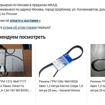
урьером по Москве в предалах МКАД
амовывоз по адресу Москва, город Щербинка, ул. Космонавтов, дом 
К по России
нее об
оплате и доставке »
те
отзыв об этом товаре
первым!
мендуем посмотреть
ГРМ 127z 96417177
Ремень ГРМ 109z 96610029
Ремень ГР
уз Ланос Лачетти
Авео 1,2 литра Матиз Спарк 1,0
Авео 1,2 л
,4-1,6л 16V 96183351, -
литра 25 мм, - General Motors
литра 25 