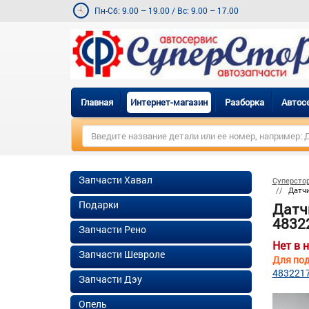
Пн-Сб: 9.00 – 19.00
/
Вс: 9.00 – 17.00
Главная
Интернет-магазин
Разборка
Автос
Запчасти Хавал
Суперсто
Датчи
Подарки
Датч
48322
Запчасти Рено
Нет в 
Запчасти Шевроле
Для под
483221
Запчасти Дэу
Опель