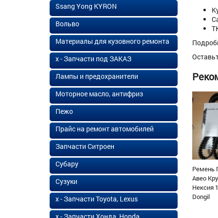
Ssang Yong KYRON
К
С
Вольво
Т
Материалы для кузовного ремонта
Подроб
Оставь
х - Запчасти под ЗАКАЗ
Реко
Лампы и предохранители
Моторное масло, антифриз
Пежо
Прайс на ремонт автомобилей
Запчасти Ситроен
Субару
Ремень 
Авео Кр
Сузуки
Нексия 1
Dongil
х - Запчасти Toyota, Lexus
х - Запчасти Хонда, Honda