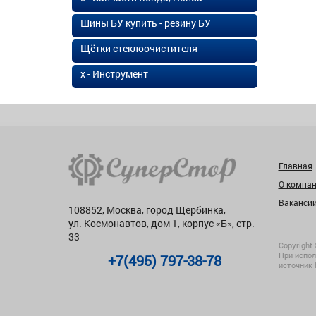
Шины БУ купить - резину БУ
Щётки стеклоочистителя
х - Инструмент
Главная
О компа
Ваканси
108852, Москва, город Щербинка,
ул. Космонавтов, дом 1, корпус «Б», стр.
33
Copyright 
При испол
+7(495) 797-38-78
источник