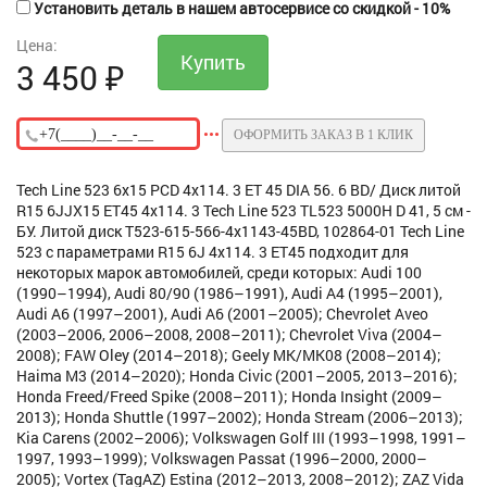
Установить деталь в нашем автосервисе со скидкой - 10%
Цена:
3 450
₽
ОФОРМИТЬ ЗАКАЗ В 1 КЛИК
Tech Line 523 6x15 PCD 4x114. 3 ET 45 DIA 56. 6 BD/ Диск литой
R15 6JJX15 ET45 4x114. 3 Tech Line 523 TL523 5000H D 41, 5 см -
БУ. Литой диск T523-615-566-4x1143-45BD, 102864-01 Tech Line
523 с параметрами R15 6J 4x114. 3 ET45 подходит для
некоторых марок автомобилей, среди которых: Audi 100
(1990–1994), Audi 80/90 (1986–1991), Audi A4 (1995–2001),
Audi A6 (1997–2001), Audi A6 (2001–2005); Chevrolet Aveo
(2003–2006, 2006–2008, 2008–2011); Chevrolet Viva (2004–
2008); FAW Oley (2014–2018); Geely MK/MK08 (2008–2014);
Haima M3 (2014–2020); Honda Civic (2001–2005, 2013–2016);
Honda Freed/Freed Spike (2008–2011); Honda Insight (2009–
2013); Honda Shuttle (1997–2002); Honda Stream (2006–2013);
Kia Carens (2002–2006); Volkswagen Golf III (1993–1998, 1991–
1997, 1993–1999); Volkswagen Passat (1996–2000, 2000–
2005); Vortex (TagAZ) Estina (2012–2013, 2008–2012); ZAZ Vida