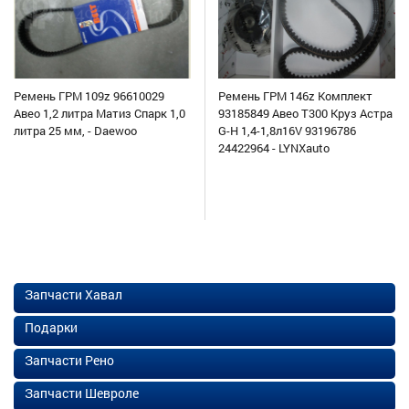
Ремень ГРМ 109z 96610029
Ремень ГРМ 146z Комплект
Авео 1,2 литра Матиз Спарк 1,0
93185849 Авео Т300 Круз Астра
литра 25 мм, - Daewoo
G-H 1,4-1,8л16V 93196786
24422964 - LYNXauto
Запчасти Хавал
Подарки
Запчасти Рено
Запчасти Шевроле