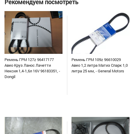
Рекомендуем посмотреть
Ремень ГРМ 127z 96417177
Ремень ГРМ 109z 96610029
Авео Круз Ланос Лачетти
Авео 1,2 литра Матиз Спарк 1,0
Нексия 1,4-1,6л 16V 96183351, -
литра 25 мм, - General Motors
Dongil