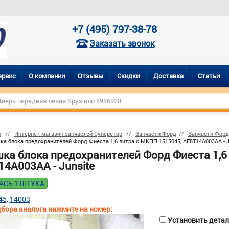
+7 (495) 797-38-78
Заказать звонок
ервис
О компании
Отзывы
Скидки
Доставка
Статьи
р
Интернет магазин запчастей Суперстор
Запчасти Форд
Запчасти Форд
а блока предохранителей Форд Фиеста 1,6 литра с МКПП 1515045, AE8T14A003AA - J
ка блока предохранителей Форд Фиеста 1,6
14A003AA - Junsite
АСЬ 1 ШТУКА
45
14003
бора аналога нажмите на номер:
Установить деталь