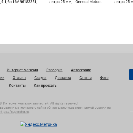
,4-1,6л 16V 96183351, -
литра 25 мм, - General Motors
литра 25 
Интернет-магазин
Разборка
Автосервис
нии
Отзывы
Скидки
Доставка
Статьи
Фото
и
Контакты
Как проехать
© Интернет-магазин запчастей. All rights reserved
ьзовании материалов с сайта обязательно указание прямой ссылки на
https://superstor.ru
.