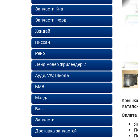
Запчасти Киа
Запчасти Форд
Хендай
Ниссан
Рено
Ленд Ровер Фрилендер 2
Ауди, VW, Шкода
БМВ
Мазда
Крышка 
Каталож
Ваз
Оплата
Запчасти
Я
П
Доставка запчастей
П