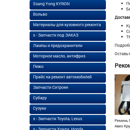
П
Ssang Yong KYRON
Б
Вольво
Доставк
Материалы для кузовного ремонта
К
С
х - Запчасти под ЗАКАЗ
Т
Подроб
Лампы и предохранители
Оставь
Моторное масло, антифриз
Реко
Пежо
Прайс на ремонт автомобилей
Запчасти Ситроен
Субару
Сузуки
х - Запчасти Toyota, Lexus
Ремень 
Авео Кр
х - Запчасти Хонда, Honda