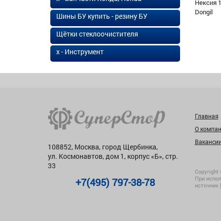
Нексия 1
Dongil
Шины БУ купить - резину БУ
Щётки стеклоочистителя
х - Инструмент
Главная
О компа
Ваканси
108852, Москва, город Щербинка,
ул. Космонавтов, дом 1, корпус «Б», стр.
33
Copyright 
При испол
+7(495) 797-38-78
источник