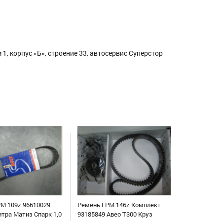
1, корпус «Б», строение 33, автосервис Суперстор
М 109z 96610029
Ремень ГРМ 146z Комплект
итра Матиз Спарк 1,0
93185849 Авео Т300 Круз