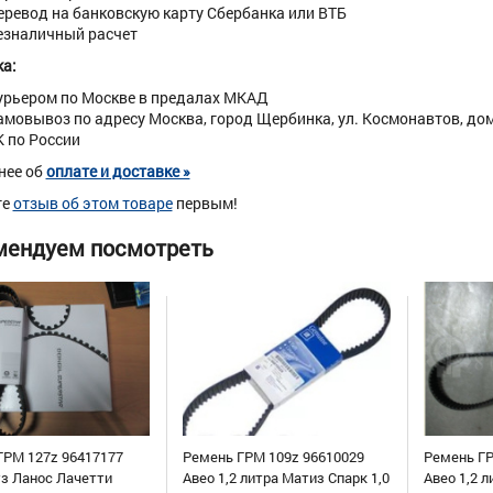
еревод на банковскую карту Сбербанка или ВТБ
езналичный расчет
а:
урьером по Москве в предалах МКАД
амовывоз по адресу Москва, город Щербинка, ул. Космонавтов, дом 
К по России
нее об
оплате и доставке »
те
отзыв об этом товаре
первым!
мендуем посмотреть
ГРМ 127z 96417177
Ремень ГРМ 109z 96610029
Ремень ГР
уз Ланос Лачетти
Авео 1,2 литра Матиз Спарк 1,0
Авео 1,2 л