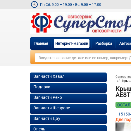
Пн-Сб: 9.00 – 19.00
/
Вс: 9.00 – 17.00
Главная
Интернет-магазин
Разборка
Автос
Запчасти Хавал
Суперсто
Крышк
Подарки
Крыш
AE8T
Запчасти Рено
ОСТАЛ
Запчасти Шевроле
15150
Запчасти Дэу
Для под
Опель