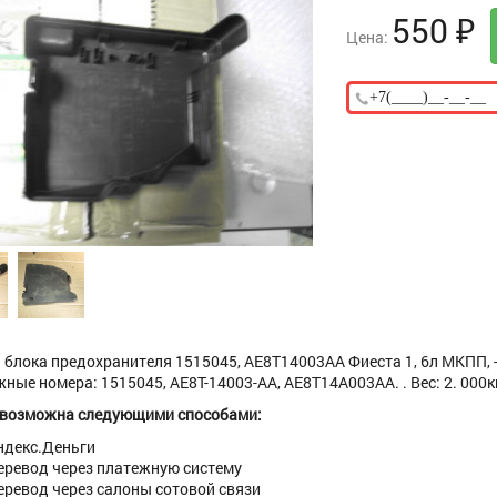
550
₽
Цена:
блока предохранителя 1515045, AE8T14003AA Фиеста 1, 6л МКПП, - J
ные номера: 1515045, AE8T-14003-AA, AE8T14A003AA. . Вес: 2. 000к
 возможна следующими способами:
ндекс.Деньги
еревод через платежную систему
еревод через салоны сотовой связи