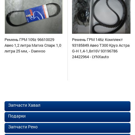
Ремень ГРМ 109z 96610029
Ремень ГРМ 146z Комплект
Авео 1,2 литра Матиз Спарк 1,0
93185849 Авео Т300 Круз Астра
литра 25 мм, - Daewoo
G-H 1,4-1,8л16V 93196786
24422964 - LYNXauto
Запчасти Хавал
Подарки
Запчасти Рено