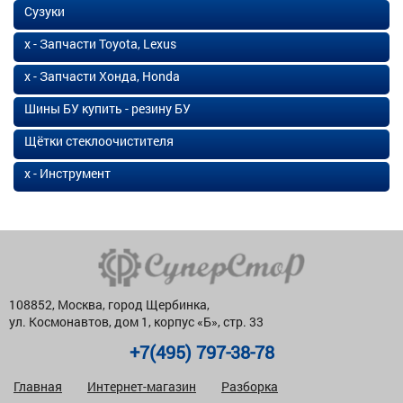
Сузуки
х - Запчасти Toyota, Lexus
х - Запчасти Хонда, Honda
Шины БУ купить - резину БУ
Щётки стеклоочистителя
х - Инструмент
108852, Москва, город Щербинка,
ул. Космонавтов, дом 1, корпус «Б», стр. 33
+7(495) 797-38-78
Главная
Интернет-магазин
Разборка