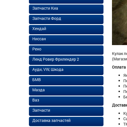
Запчасти Киа
Запчасти Форд
Хендай
Ниссан
Рено
Кулак п
(Магази
Ленд Ровер Фрилендер 2
Оплата
Ауди, VW, Шкода
Я
БМВ
П
П
Мазда
П
Б
Ваз
Доставк
Запчасти
К
С
Доставка запчастей
Т