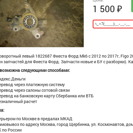
1 500
₽
оворотный левый 1822687 Фиеста Форд Mk6 с 2012 по 2017г, Figo 201
н запчастей для Фиеста Форд. Запчасти новые и БУ с разборки). К
 возможна следующими способами:
ндекс.Деньги
еревод через платежную систему
еревод через салоны сотовой связи
еревод на банковскую карту Сбербанка или ВТБ
езналичный расчет
а:
урьером по Москве в предалах МКАД
амовывоз по адресу Москва, город Щербинка, ул. Космонавтов, дом 
К по России