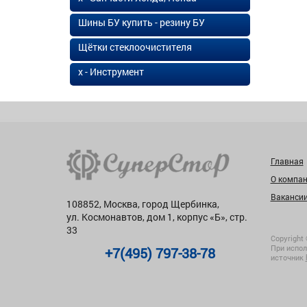
Шины БУ купить - резину БУ
Щётки стеклоочистителя
х - Инструмент
Главная
О компа
Ваканси
108852, Москва, город Щербинка,
ул. Космонавтов, дом 1, корпус «Б», стр.
33
Copyright 
При испол
+7(495) 797-38-78
источник