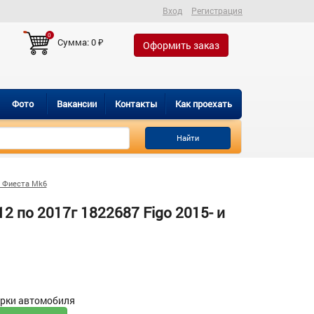
Вход
Регистрация
0
Сумма:
0
₽
Оформить заказ
Фото
Вакансии
Контакты
Как проехать
Найти
 Фиеста Mk6
2 по 2017г 1822687 Figo 2015- и
орки автомобиля