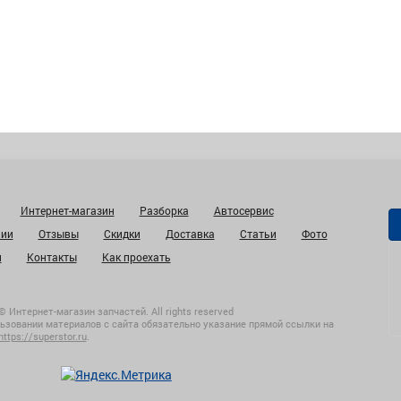
Интернет-магазин
Разборка
Автосервис
нии
Отзывы
Скидки
Доставка
Статьи
Фото
и
Контакты
Как проехать
© Интернет-магазин запчастей. All rights reserved
ьзовании материалов с сайта обязательно указание прямой ссылки на
https://superstor.ru
.