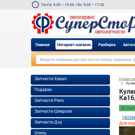
Пн-Сб: 9.00 – 19.00
/
Вс: 9.00 – 17.00
Главная
Интернет-магазин
Разборка
Автос
Запчасти Хавал
Суперсто
Кулак
Подарки
Кулак
Ka16,
Запчасти Рено
ОСТАЛ
Запчасти Шевроле
18226
Запчасти Дэу
Для под
Опель