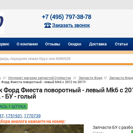
+7 (495) 797-38-78
Заказать звонок
ервис
О компании
Отзывы
Скидки
Доставка
Статьи
р
Интернет магазин запчастей Суперстор
Запчасти Форд
Запчасти Форд
 Форд Фиеста поворотный - левый Mk6 с 2012 по 2017г
 Форд Фиеста поворотный - левый Mk6 с 201
 - БУ - голый
АСЬ 1 ШТУКА
87
1751931
1770739
бора аналога нажмите на номер:
Запчасти БУ с разб
Цена: