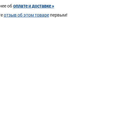
нее об
оплате и доставке »
те
отзыв об этом товаре
первым!