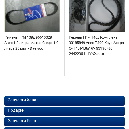
Ремень ГРМ 109z 96610029
Ремень ГРМ 146z Комплект
Авео 1,2 литра Матиз Спарк 1,0
93185849 Авео Т300 Круз Астра
литра 25 мм, - Daewoo
G-H 1,4-1,8л16V 93196786
24422964 - LYNXauto
Запчасти Хавал
Подарки
Запчасти Рено