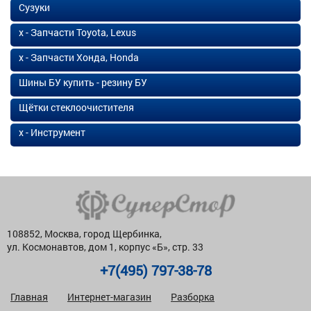
Сузуки
х - Запчасти Toyota, Lexus
х - Запчасти Хонда, Honda
Шины БУ купить - резину БУ
Щётки стеклоочистителя
х - Инструмент
108852, Москва, город Щербинка,
ул. Космонавтов, дом 1, корпус «Б», стр. 33
+7(495) 797-38-78
Главная
Интернет-магазин
Разборка