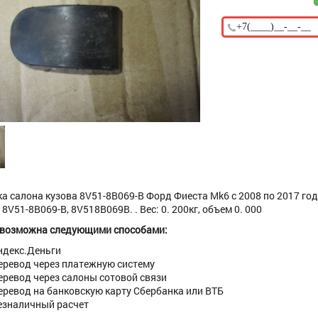
а салона кузова 8V51-8B069-B Форд Фиеста Mk6 с 2008 по 2017 год 
 8V51-8B069-B, 8V518B069B. . Вес: 0. 200кг, объем 0. 000
 возможна следующими способами:
ндекс.Деньги
еревод через платежную систему
еревод через салоны сотовой связи
еревод на банковскую карту Сбербанка или ВТБ
езналичный расчет