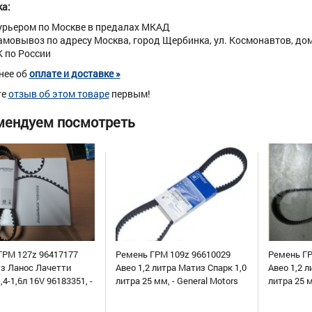
а:
урьером по Москве в предалах МКАД
амовывоз по адресу Москва, город Щербинка, ул. Космонавтов, дом 
К по России
нее об
оплате и доставке »
те
отзыв об этом товаре
первым!
мендуем посмотреть
ГРМ 127z 96417177
Ремень ГРМ 109z 96610029
Ремень ГР
уз Ланос Лачетти
Авео 1,2 литра Матиз Спарк 1,0
Авео 1,2 л
,4-1,6л 16V 96183351, -
литра 25 мм, - General Motors
литра 25 