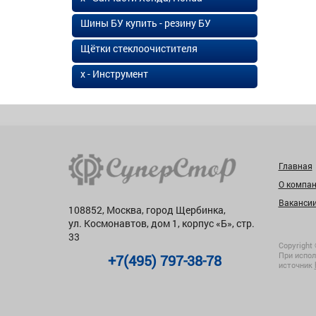
Шины БУ купить - резину БУ
Щётки стеклоочистителя
х - Инструмент
Главная
О компа
Ваканси
108852, Москва, город Щербинка,
ул. Космонавтов, дом 1, корпус «Б», стр.
33
Copyright 
При испол
+7(495) 797-38-78
источник