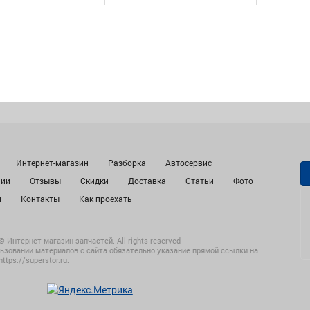
Интернет-магазин
Разборка
Автосервис
нии
Отзывы
Скидки
Доставка
Статьи
Фото
и
Контакты
Как проехать
© Интернет-магазин запчастей. All rights reserved
ьзовании материалов с сайта обязательно указание прямой ссылки на
https://superstor.ru
.