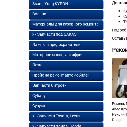
Доставк
Ssang Yong KYRON
К
Вольво
С
Т
Материалы для кузовного ремонта
Подроб
х - Запчасти под ЗАКАЗ
Оставь
Лампы и предохранители
Реко
Моторное масло, антифриз
Пежо
Прайс на ремонт автомобилей
Запчасти Ситроен
Субару
Ремень 
Сузуки
Авео Кр
Нексия 1
х - Запчасти Toyota, Lexus
Dongil
х - Запчасти Хонда, Honda