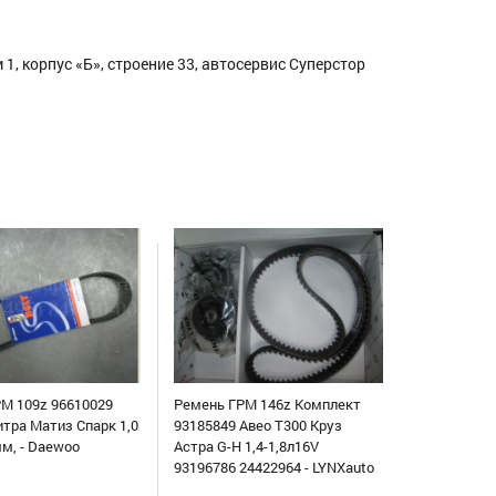
1, корпус «Б», строение 33, автосервис Суперстор
М 109z 96610029
Ремень ГРМ 146z Комплект
итра Матиз Спарк 1,0
93185849 Авео Т300 Круз
мм, - Daewoo
Астра G-H 1,4-1,8л16V
93196786 24422964 - LYNXauto