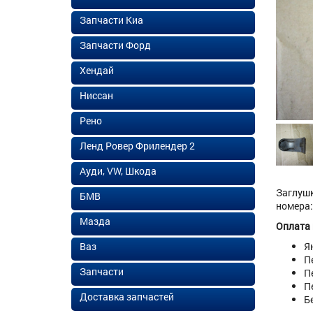
Запчасти Киа
Запчасти Форд
Хендай
Ниссан
Рено
Ленд Ровер Фрилендер 2
Ауди, VW, Шкода
Заглушк
БМВ
номера:
Мазда
Оплата
Ваз
Я
П
Запчасти
П
П
Доставка запчастей
Б