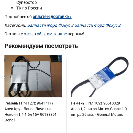
Суперстор
ТК по России
Подробнее об
оплате и доставке »
Категории:
Запчасти Форд Фокус 3
Запчасти Форд Фокус 2
Оставьте
отзыв об этом товаре
первым!
Рекомендуем посмотреть
Ремень ГРМ 127z 96417177
Ремень ГРМ 109z 96610029
Авео Круз Ланос Лачетти
Авео 1,2 литра Матиз Спарк 1,0
Нексия 1,4-1,6л 16V 96183351, -
литра 25 мм, - General Motors
Dongil