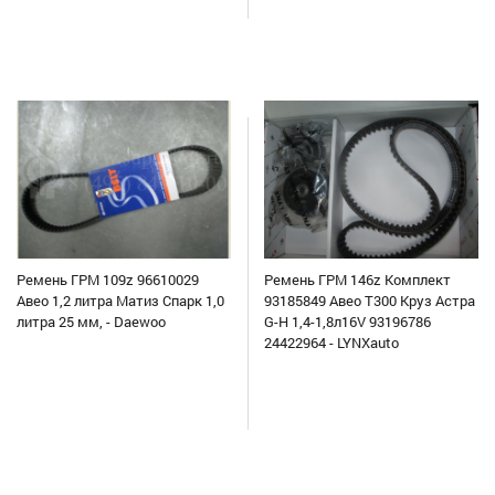
Ремень ГРМ 109z 96610029
Ремень ГРМ 146z Комплект
Авео 1,2 литра Матиз Спарк 1,0
93185849 Авео Т300 Круз Астра
литра 25 мм, - Daewoo
G-H 1,4-1,8л16V 93196786
24422964 - LYNXauto