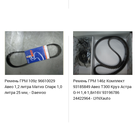
Ремень ГРМ 109z 96610029
Ремень ГРМ 146z Комплект
Авео 1,2 литра Матиз Спарк 1,0
93185849 Авео Т300 Круз Астра
литра 25 мм, - Daewoo
G-H 1,4-1,8л16V 93196786
24422964 - LYNXauto