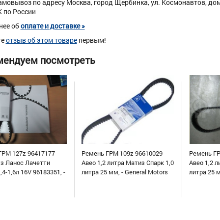
амовывоз по адресу Москва, город Щербинка, ул. Космонавтов, дом 
К по России
нее об
оплате и доставке »
те
отзыв об этом товаре
первым!
мендуем посмотреть
ГРМ 127z 96417177
Ремень ГРМ 109z 96610029
Ремень ГР
уз Ланос Лачетти
Авео 1,2 литра Матиз Спарк 1,0
Авео 1,2 л
,4-1,6л 16V 96183351, -
литра 25 мм, - General Motors
литра 25 