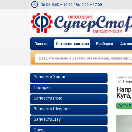
Пн-Сб: 9.00 – 19.00
/
Вс: 9.00 – 17.00
Главная
Интернет-магазин
Разборка
Автос
Запчасти Хавал
Суперсто
Напра
Подарки
Напр
Куга,
Запчасти Рено
ОСТАЛ
Запчасти Шевроле
Запчасти Дэу
Опель