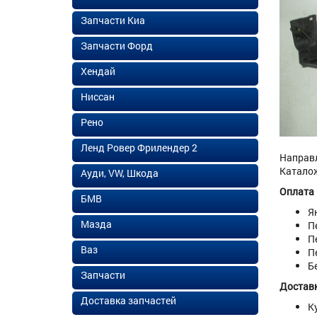
Запчасти Киа
Запчасти Форд
Хендай
Ниссан
Рено
Ленд Ровер Фрилендер 2
Направл
Каталож
Ауди, VW, Шкода
Оплата
БМВ
Я
Мазда
П
П
Ваз
П
Б
Запчасти
Доставк
Доставка запчастей
К