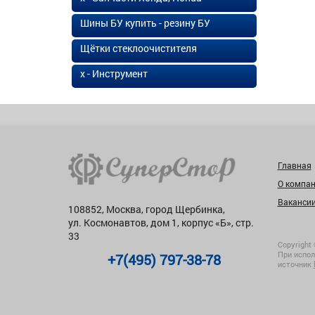
Шины БУ купить - резину БУ
Щётки стеклоочистителя
х - Инструмент
Главная
О компа
Ваканси
108852, Москва, город Щербинка,
ул. Космонавтов, дом 1, корпус «Б», стр.
33
Copyright 
При испол
+7(495) 797-38-78
источник