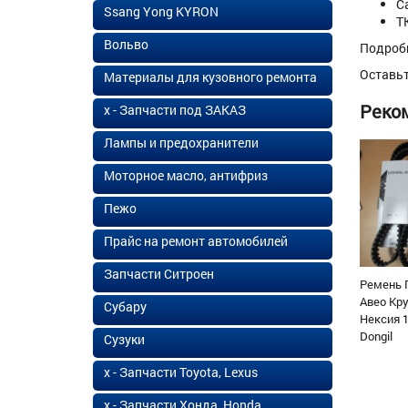
С
Ssang Yong KYRON
Т
Вольво
Подроб
Оставь
Материалы для кузовного ремонта
Реко
х - Запчасти под ЗАКАЗ
Лампы и предохранители
Моторное масло, антифриз
Пежо
Прайс на ремонт автомобилей
Запчасти Ситроен
Ремень 
Авео Кр
Субару
Нексия 1
Dongil
Сузуки
х - Запчасти Toyota, Lexus
х - Запчасти Хонда, Honda