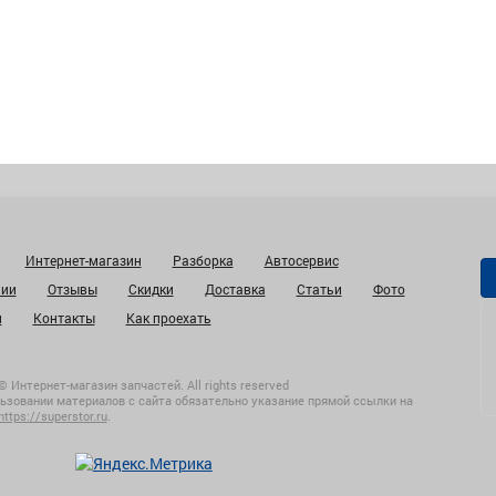
Интернет-магазин
Разборка
Автосервис
нии
Отзывы
Скидки
Доставка
Статьи
Фото
и
Контакты
Как проехать
© Интернет-магазин запчастей. All rights reserved
ьзовании материалов с сайта обязательно указание прямой ссылки на
https://superstor.ru
.