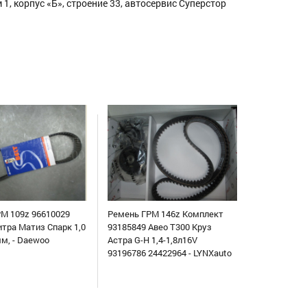
1, корпус «Б», строение 33, автосервис Суперстор
М 109z 96610029
Ремень ГРМ 146z Комплект
итра Матиз Спарк 1,0
93185849 Авео Т300 Круз
мм, - Daewoo
Астра G-H 1,4-1,8л16V
93196786 24422964 - LYNXauto