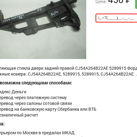
Цена:
яющая стекла двери задней правой CJ54A264B22AE 5289915 Форд Фо
ные номера: CJ54A264B22AE, 5289915, 5289915, CJ54A264B22AE. . Ве
 возможна следующими способами:
ндекс.Деньги
еревод через платежную систему
еревод через салоны сотовой связи
еревод на банковскую карту Сбербанка или ВТБ
езналичный расчет
а:
урьером по Москве в предалах МКАД