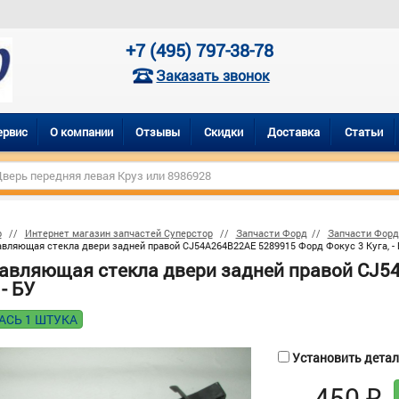
+7 (495) 797-38-78
Заказать звонок
ервис
О компании
Отзывы
Скидки
Доставка
Статьи
р
Интернет магазин запчастей Суперстор
Запчасти Форд
Запчасти Форд
вляющая стекла двери задней правой CJ54A264B22AE 5289915 Форд Фокус 3 Куга, - 
авляющая стекла двери задней правой CJ5
 - БУ
АСЬ 1 ШТУКА
Установить деталь
450
₽