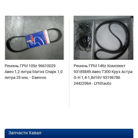
Ремень ГРМ 109z 96610029
Ремень ГРМ 146z Комплект
Авео 1,2 литра Матиз Спарк 1,0
93185849 Авео Т300 Круз Астра
литра 25 мм, - Daewoo
G-H 1,4-1,8л16V 93196786
24422964 - LYNXauto
Запчасти Хавал