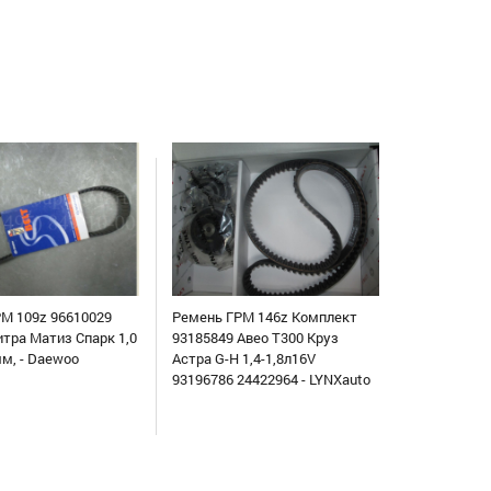
М 109z 96610029
Ремень ГРМ 146z Комплект
итра Матиз Спарк 1,0
93185849 Авео Т300 Круз
мм, - Daewoo
Астра G-H 1,4-1,8л16V
93196786 24422964 - LYNXauto