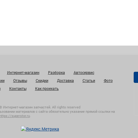
Интернет-магазин
Разборка
Автосервис
нии
Отзывы
Скидки
Доставка
Статьи
Фото
и
Контакты
Как проехать
© Интернет-магазин запчастей. All rights reserved
ьзовании материалов с сайта обязательно указание прямой ссылки на
https://superstor.ru
.