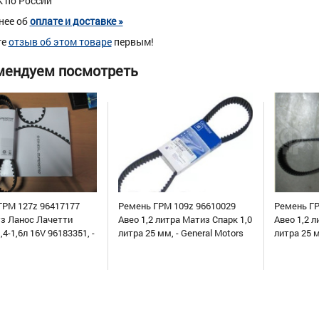
К по России
нее об
оплате и доставке »
те
отзыв об этом товаре
первым!
мендуем посмотреть
ГРМ 127z 96417177
Ремень ГРМ 109z 96610029
Ремень ГР
уз Ланос Лачетти
Авео 1,2 литра Матиз Спарк 1,0
Авео 1,2 л
,4-1,6л 16V 96183351, -
литра 25 мм, - General Motors
литра 25 