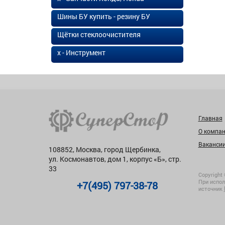
Шины БУ купить - резину БУ
Щётки стеклоочистителя
х - Инструмент
Главная
О компа
Ваканси
108852, Москва, город Щербинка,
ул. Космонавтов, дом 1, корпус «Б», стр.
33
Copyright 
При испол
+7(495) 797-38-78
источник