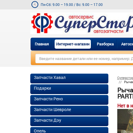
Пн-Сб: 9.00 – 19.00
/
Вс: 9.00 – 17.00
Главная
Интернет-магазин
Разборка
Автос
Запчасти Хавал
Суперсто
Рычаг
Подарки
Рыча
PART
Запчасти Рено
Нет в 
Запчасти Шевроле
Запчасти Дэу
Опель