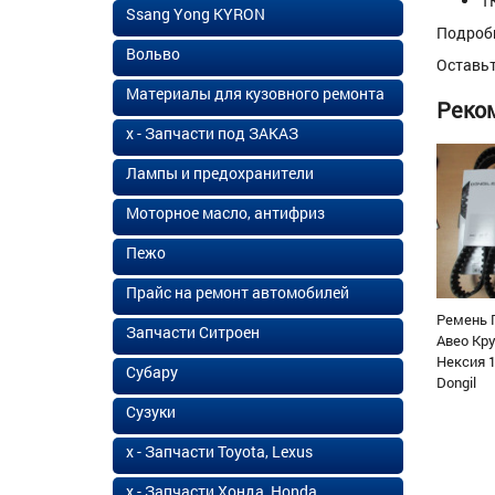
Т
Ssang Yong KYRON
Подроб
Вольво
Оставь
Материалы для кузовного ремонта
Реко
х - Запчасти под ЗАКАЗ
Лампы и предохранители
Моторное масло, антифриз
Пежо
Прайс на ремонт автомобилей
Ремень 
Запчасти Ситроен
Авео Кр
Нексия 1
Субару
Dongil
Сузуки
х - Запчасти Toyota, Lexus
х - Запчасти Хонда, Honda