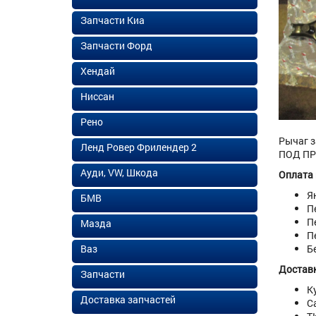
Запчасти Киа
Запчасти Форд
Хендай
Ниссан
Рено
Рычаг з
Ленд Ровер Фрилендер 2
ПОД ПРУ
Ауди, VW, Шкода
Оплата
Я
БМВ
П
П
Мазда
П
Ваз
Б
Доставк
Запчасти
К
Доставка запчастей
С