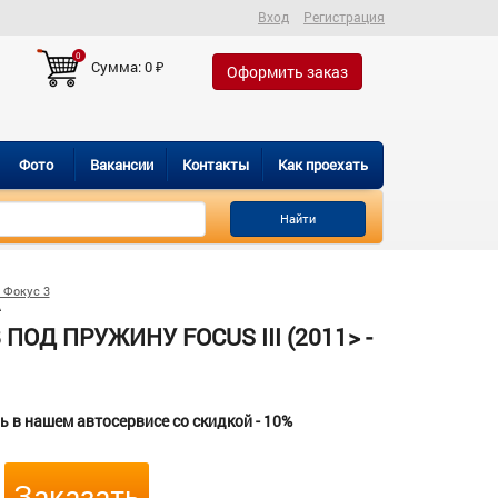
Вход
Регистрация
0
Сумма:
0
₽
Оформить заказ
Фото
Вакансии
Контакты
Как проехать
Найти
 Фокус 3
A
 ПОД ПРУЖИНУ FOCUS III (2011> -
 в нашем автосервисе со скидкой - 10%
Заказать