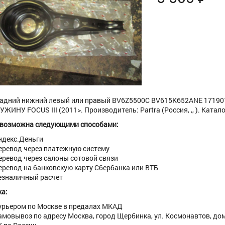
адний нижний левый или правый BV6Z5500C BV615K652ANE 1719019
ЖИНУ FOCUS III (2011>. Производитель: Partra (Россия, ,, ). Каталож
 возможна следующими способами:
ндекс.Деньги
еревод через платежную систему
еревод через салоны сотовой связи
еревод на банковскую карту Сбербанка или ВТБ
езналичный расчет
а:
урьером по Москве в предалах МКАД
амовывоз по адресу Москва, город Щербинка, ул. Космонавтов, дом 