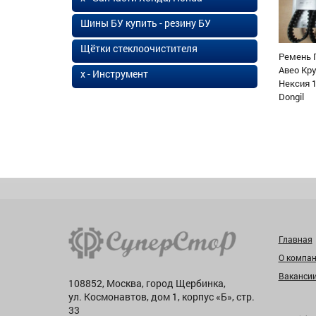
Шины БУ купить - резину БУ
Щётки стеклоочистителя
Ремень 
Авео Кр
х - Инструмент
Нексия 1
Dongil
Главная
О компа
Ваканси
108852, Москва, город Щербинка,
ул. Космонавтов, дом 1, корпус «Б», стр.
33