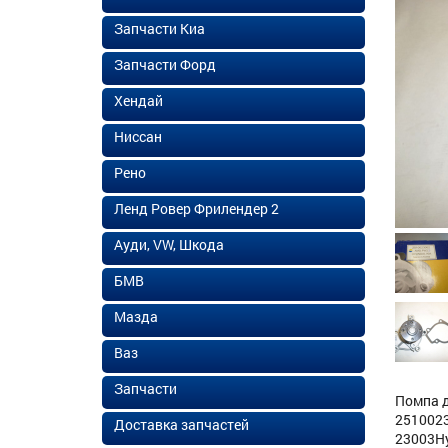
Запчасти Киа
Запчасти Форд
Хендай
Ниссан
Рено
Ленд Ровер Фрилендер 2
Ауди, VW, Шкода
БМВ
Мазда
Ваз
Запчасти
Помпа д
2510023
Доставка запчастей
23003Hy