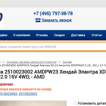
+7 (495) 797-38-78
Заказать звонок
ервис
О компании
Отзывы
Скидки
Доставка
Статьи
р
Интернет магазин запчастей Суперстор
Хендай
 2510023002 AMDPW23 Хендай Элантра XD 2,0 литра Kia SPORTAGE II (JE_, KM_) 2.0 1
а 2510023002 AMDPW23 Хендай Элантра XD 2,
2.0 16V 4WD, - AMD
наличии
бора аналога нажмите на номер:
2510023002
2510023001
Установить деталь