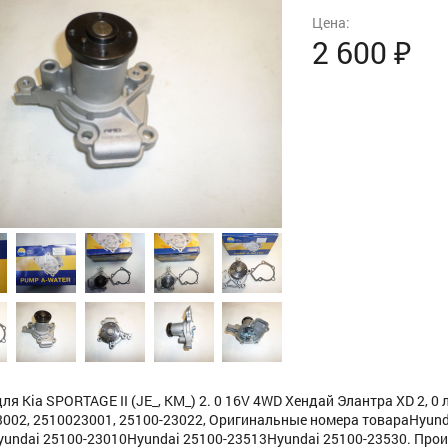
Цена:
2 600
₽
ля Kia SPORTAGE II (JE_, KM_) 2. 0 16V 4WD Хендай Элантра XD 2, 0 л
002, 2510023001, 25100-23022, Оригинальные номера товараHyund
undai 25100-23010Hyundai 25100-23513Hyundai 25100-23530. Прои