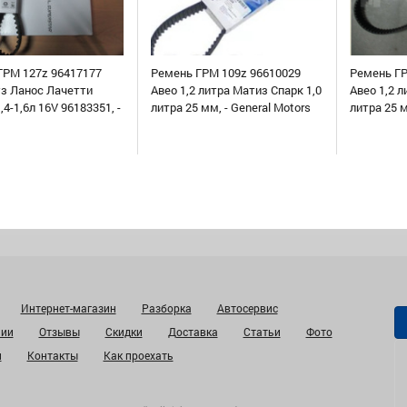
ГРМ 127z 96417177
Ремень ГРМ 109z 96610029
Ремень ГР
уз Ланос Лачетти
Авео 1,2 литра Матиз Спарк 1,0
Авео 1,2 л
,4-1,6л 16V 96183351, -
литра 25 мм, - General Motors
литра 25 
Интернет-магазин
Разборка
Автосервис
нии
Отзывы
Скидки
Доставка
Статьи
Фото
и
Контакты
Как проехать