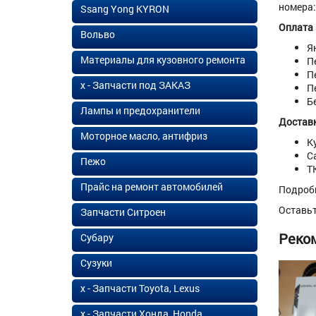
номера:
Ssang Yong KYRON
Оплата
Вольво
Я
Материалы для кузовного ремонта
П
П
х - Запчасти под ЗАКАЗ
П
Б
Лампы и предохранители
Доставк
Моторное масло, антифриз
К
С
Пежо
Т
Прайс на ремонт автомобилей
Подроб
Оставь
Запчасти Ситроен
Реко
Субару
Сузуки
х - Запчасти Toyota, Lexus
х - Запчасти Хонда, Honda