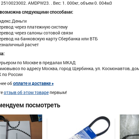
 2510023002. AMDPW23. . Вес: 1. 000кг, объем 0. 004м3
 возможна следующими способами:
ндекс.Деньги
еревод через платежную систему
еревод через салоны сотовой связи
еревод на банковскую карту Сбербанка или ВТБ
езналичный расчет
а:
урьером по Москве в предалах МКАД
амовывоз по адресу Москва, город Щербинка, ул. Космонавтов, дом 
К по России
нее об
оплате и доставке »
те
отзыв об этом товаре
первым!
мендуем посмотреть