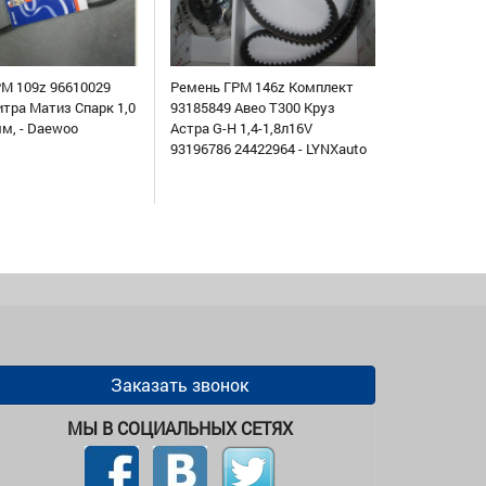
М 109z 96610029
Ремень ГРМ 146z Комплект
итра Матиз Спарк 1,0
93185849 Авео Т300 Круз
мм, - Daewoo
Астра G-H 1,4-1,8л16V
93196786 24422964 - LYNXauto
Заказать звонок
МЫ В СОЦИАЛЬНЫХ СЕТЯХ