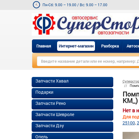
Пн-Сб: 9.00 – 19.00
/
Вс: 9.00 – 17.00
Главная
Интернет-магазин
Разборка
Автос
Запчасти Хавал
Суперсто
Помпа
Подарки
Помп
KM_) 
Запчасти Рено
Нет в 
Запчасти Шевроле
Для под
25100
Запчасти Дэу
Опель