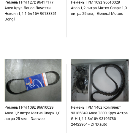
Ремень ГРМ 127z 96417177
Ремень ГРМ 109z 96610029
Авео Круз Ланос Лачетти
Авео 1,2 литра Матиз Спарк 1,0
Нексия 1,4-1,6л 16V 96183351, -
литра 25 мм, - General Motors
Dongil
Ремень ГРМ 109z 96610029
Ремень ГРМ 146z Комплект
Авео 1,2 литра Матиз Спарк 1,0
93185849 Авео Т300 Круз Астра
литра 25 мм, - Daewoo
G-H 1,4-1,8л16V 93196786
24422964 - LYNXauto