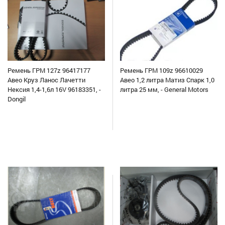
Ремень ГРМ 127z 96417177
Ремень ГРМ 109z 96610029
Авео Круз Ланос Лачетти
Авео 1,2 литра Матиз Спарк 1,0
Нексия 1,4-1,6л 16V 96183351, -
литра 25 мм, - General Motors
Dongil