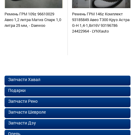
Ремень ГРМ 109z 96610029
Ремень ГРМ 146z Комплект
Авео 1,2 литра Матиз Спарк 1,0
93185849 Авео Т300 Круз Астра
литра 25 мм, - Daewoo
G-H 1,4-1,8л16V 93196786
24422964 - LYNXauto
Запчасти Хавал
Подарки
Запчасти Рено
Запчасти Шевроле
Запчасти Дэу
Опель