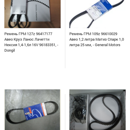
Ремень ГРМ 127z 96417177
Ремень ГРМ 109z 96610029
Авео Круз Ланос Лачетти
Авео 1,2 литра Матиз Спарк 1,0
Нексия 1,4-1,6л 16V 96183351, -
литра 25 мм, - General Motors
Dongil