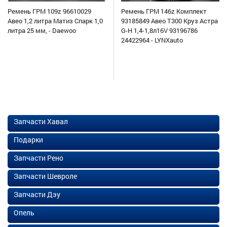
Ремень ГРМ 109z 96610029
Ремень ГРМ 146z Комплект
Авео 1,2 литра Матиз Спарк 1,0
93185849 Авео Т300 Круз Астра
литра 25 мм, - Daewoo
G-H 1,4-1,8л16V 93196786
24422964 - LYNXauto
Запчасти Хавал
Подарки
Запчасти Рено
Запчасти Шевроле
Запчасти Дэу
Опель