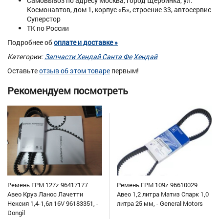
Самовывоз по адресу Москва, город Щербинка, ул.
Космонавтов, дом 1, корпус «Б», строение 33, автосервис
Суперстор
ТК по России
Подробнее об
оплате и доставке »
Категории:
Запчасти Хендай Санта Фе
Хендай
Оставьте
отзыв об этом товаре
первым!
Рекомендуем посмотреть
Ремень ГРМ 127z 96417177
Ремень ГРМ 109z 96610029
Авео Круз Ланос Лачетти
Авео 1,2 литра Матиз Спарк 1,0
Нексия 1,4-1,6л 16V 96183351, -
литра 25 мм, - General Motors
Dongil