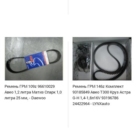
Ремень ГРМ 109z 96610029
Ремень ГРМ 146z Комплект
Авео 1,2 литра Матиз Спарк 1,0
93185849 Авео Т300 Круз Астра
литра 25 мм, - Daewoo
G-H 1,4-1,8л16V 93196786
24422964 - LYNXauto