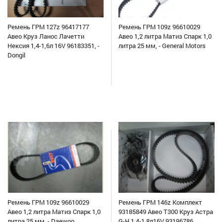
Ремень ГРМ 127z 96417177
Ремень ГРМ 109z 96610029
Авео Круз Ланос Лачетти
Авео 1,2 литра Матиз Спарк 1,0
Нексия 1,4-1,6л 16V 96183351, -
литра 25 мм, - General Motors
Dongil
Ремень ГРМ 109z 96610029
Ремень ГРМ 146z Комплект
Авео 1,2 литра Матиз Спарк 1,0
93185849 Авео Т300 Круз Астра
литра 25 мм, - Daewoo
G-H 1,4-1,8л16V 93196786