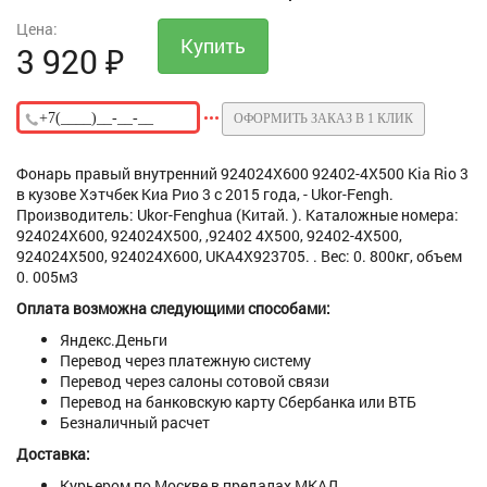
Цена:
3 920
₽
ОФОРМИТЬ ЗАКАЗ В 1 КЛИК
Фонарь правый внутренний 924024X600 92402-4X500 Kia Rio 3
в кузове Хэтчбек Киа Рио 3 с 2015 года, - Ukor-Fengh.
Производитель: Ukor-Fenghua (Китай. ). Каталожные номера:
924024X600, 924024X500, ,92402 4X500, 92402-4X500,
924024X500, 924024X600, UKA4X923705. . Вес: 0. 800кг, объем
0. 005м3
Оплата возможна следующими способами:
Яндекс.Деньги
Перевод через платежную систему
Перевод через салоны сотовой связи
Перевод на банковскую карту Сбербанка или ВТБ
Безналичный расчет
Доставка:
Курьером по Москве в предалах МКАД