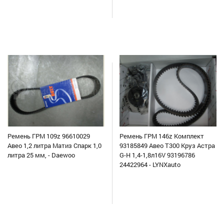
Ремень ГРМ 109z 96610029
Ремень ГРМ 146z Комплект
Авео 1,2 литра Матиз Спарк 1,0
93185849 Авео Т300 Круз Астра
литра 25 мм, - Daewoo
G-H 1,4-1,8л16V 93196786
24422964 - LYNXauto