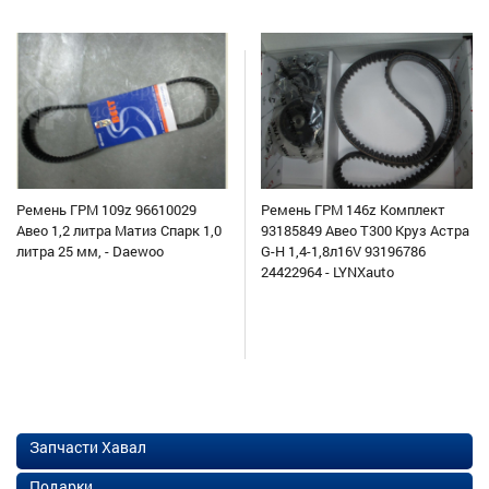
Ремень ГРМ 109z 96610029
Ремень ГРМ 146z Комплект
Авео 1,2 литра Матиз Спарк 1,0
93185849 Авео Т300 Круз Астра
литра 25 мм, - Daewoo
G-H 1,4-1,8л16V 93196786
24422964 - LYNXauto
Запчасти Хавал
Подарки