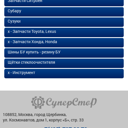
Запчасти Ситроен
Субару
Сузуки
х - Запчасти Toyota, Lexus
х - Запчасти Хонда, Honda
Шины БУ купить - резину БУ
Щётки стеклоочистителя
х - Инструмент
108852, Москва, город Щербинка,
ул. Космонавтов, дом 1, корпус «Б», стр. 33