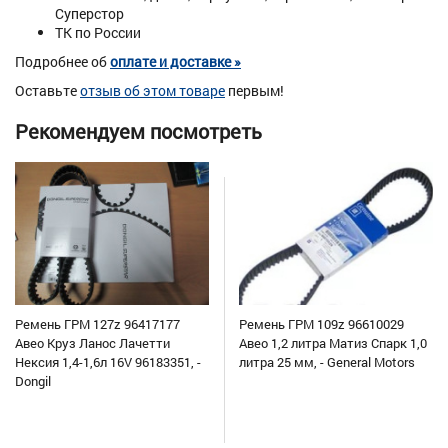
Суперстор
ТК по России
Подробнее об
оплате и доставке »
Оставьте
отзыв об этом товаре
первым!
Рекомендуем посмотреть
Ремень ГРМ 127z 96417177
Ремень ГРМ 109z 96610029
Авео Круз Ланос Лачетти
Авео 1,2 литра Матиз Спарк 1,0
Нексия 1,4-1,6л 16V 96183351, -
литра 25 мм, - General Motors
Dongil