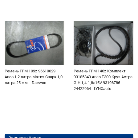
Ремень ГРМ 109z 96610029
Ремень ГРМ 146z Комплект
Авео 1,2 литра Матиз Спарк 1,0
93185849 Авео Т300 Круз Астра
литра 25 мм, - Daewoo
G-H 1,4-1,8л16V 93196786
24422964 - LYNXauto
Запчасти Хавал