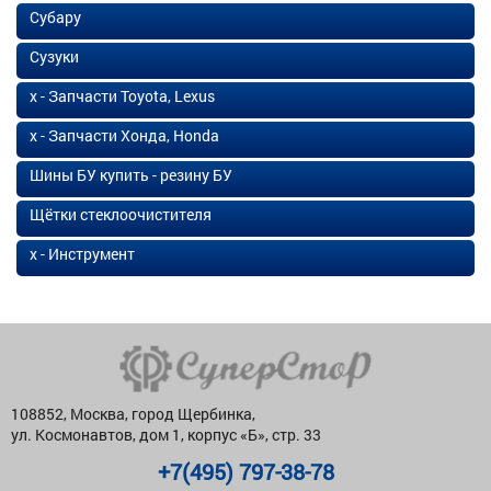
Субару
Сузуки
х - Запчасти Toyota, Lexus
х - Запчасти Хонда, Honda
Шины БУ купить - резину БУ
Щётки стеклоочистителя
х - Инструмент
108852, Москва, город Щербинка,
ул. Космонавтов, дом 1, корпус «Б», стр. 33
+7(495) 797-38-78