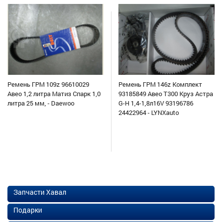
Ремень ГРМ 109z 96610029
Ремень ГРМ 146z Комплект
Авео 1,2 литра Матиз Спарк 1,0
93185849 Авео Т300 Круз Астра
литра 25 мм, - Daewoo
G-H 1,4-1,8л16V 93196786
24422964 - LYNXauto
Запчасти Хавал
Подарки