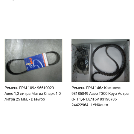
Ремень ГРМ 109z 96610029
Ремень ГРМ 146z Комплект
Авео 1,2 литра Матиз Спарк 1,0
93185849 Авео Т300 Круз Астра
литра 25 мм, - Daewoo
G-H 1,4-1,8л16V 93196786
24422964 - LYNXauto