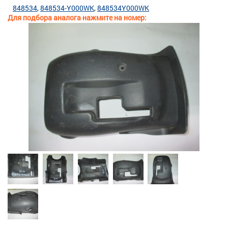
848534
848534-Y000WK
848534Y000WK
Для подбора аналога нажмите на номер: