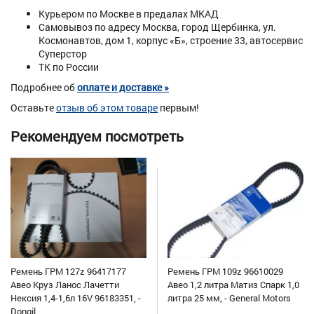
Курьером по Москве в предалах МКАД
Самовывоз по адресу Москва, город Щербинка, ул.
Космонавтов, дом 1, корпус «Б», строение 33, автосервис
Суперстор
ТК по России
Подробнее об
оплате и доставке »
Оставьте
отзыв об этом товаре
первым!
Рекомендуем посмотреть
Ремень ГРМ 127z 96417177
Ремень ГРМ 109z 96610029
Авео Круз Ланос Лачетти
Авео 1,2 литра Матиз Спарк 1,0
Нексия 1,4-1,6л 16V 96183351, -
литра 25 мм, - General Motors
Dongil