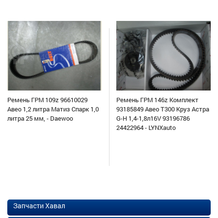
Ремень ГРМ 109z 96610029
Ремень ГРМ 146z Комплект
Авео 1,2 литра Матиз Спарк 1,0
93185849 Авео Т300 Круз Астра
литра 25 мм, - Daewoo
G-H 1,4-1,8л16V 93196786
24422964 - LYNXauto
Запчасти Хавал