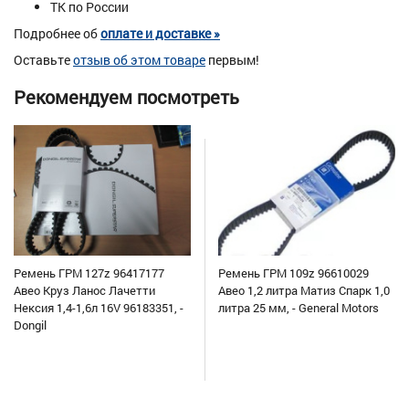
ТК по России
Подробнее об
оплате и доставке »
Оставьте
отзыв об этом товаре
первым!
Рекомендуем посмотреть
Ремень ГРМ 127z 96417177
Ремень ГРМ 109z 96610029
Авео Круз Ланос Лачетти
Авео 1,2 литра Матиз Спарк 1,0
Нексия 1,4-1,6л 16V 96183351, -
литра 25 мм, - General Motors
Dongil