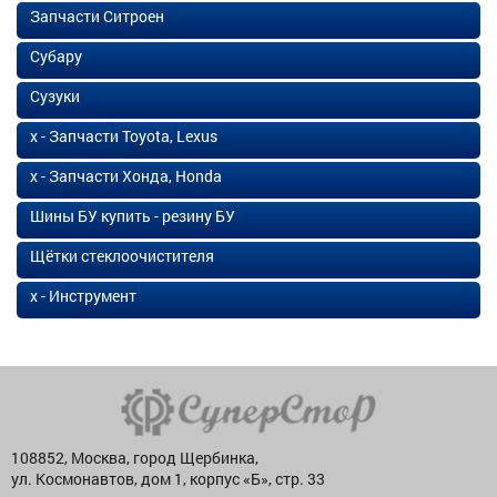
Запчасти Ситроен
Субару
Сузуки
х - Запчасти Toyota, Lexus
х - Запчасти Хонда, Honda
Шины БУ купить - резину БУ
Щётки стеклоочистителя
х - Инструмент
108852, Москва, город Щербинка,
ул. Космонавтов, дом 1, корпус «Б», стр. 33