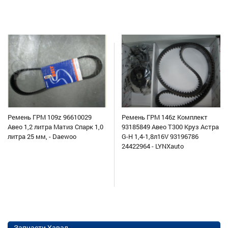
Ремень ГРМ 109z 96610029
Ремень ГРМ 146z Комплект
Авео 1,2 литра Матиз Спарк 1,0
93185849 Авео Т300 Круз Астра
литра 25 мм, - Daewoo
G-H 1,4-1,8л16V 93196786
24422964 - LYNXauto
Запчасти Хавал