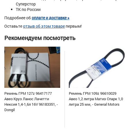
Суперстор
ТК по России
Подробнее об
оплате и доставке »
Оставьте
отзыв об этом товаре
первым!
Рекомендуем посмотреть
Ремень ГРМ 127z 96417177
Ремень ГРМ 109z 96610029
Авео Круз Ланос Лачетти
Авео 1,2 литра Матиз Спарк 1,0
Нексия 1,4-1,6л 16V 96183351, -
литра 25 мм, - General Motors
Dongil