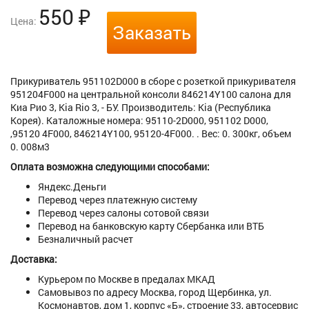
550
₽
Цена:
Заказать
Прикуриватель 951102D000 в сборе с розеткой прикуривателя
951204F000 на центральной консоли 846214Y100 салона для
Киа Рио 3, Kia Rio 3, - БУ. Производитель: Kia (Республика
Корея). Каталожные номера: 95110-2D000, 951102 D000,
,95120 4F000, 846214Y100, 95120-4F000. . Вес: 0. 300кг, объем
0. 008м3
Оплата возможна следующими способами:
Яндекс.Деньги
Перевод через платежную систему
Перевод через салоны сотовой связи
Перевод на банковскую карту Сбербанка или ВТБ
Безналичный расчет
Доставка:
Курьером по Москве в предалах МКАД
Самовывоз по адресу Москва, город Щербинка, ул.
Космонавтов, дом 1, корпус «Б», строение 33, автосервис