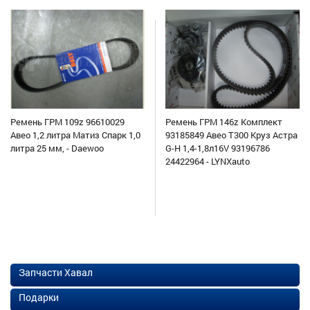
Ремень ГРМ 109z 96610029
Ремень ГРМ 146z Комплект
Авео 1,2 литра Матиз Спарк 1,0
93185849 Авео Т300 Круз Астра
литра 25 мм, - Daewoo
G-H 1,4-1,8л16V 93196786
24422964 - LYNXauto
Запчасти Хавал
Подарки