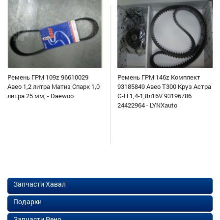
Ремень ГРМ 109z 96610029
Ремень ГРМ 146z Комплект
Авео 1,2 литра Матиз Спарк 1,0
93185849 Авео Т300 Круз Астра
литра 25 мм, - Daewoo
G-H 1,4-1,8л16V 93196786
24422964 - LYNXauto
Запчасти Хавал
Подарки
Запчасти Рено