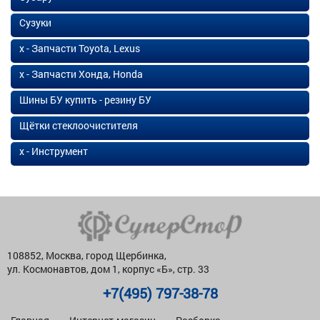
Сузуки
х - Запчасти Toyota, Lexus
х - Запчасти Хонда, Honda
Шины БУ купить - резину БУ
Щётки стеклоочистителя
х - Инструмент
108852, Москва, город Щербинка,
ул. Космонавтов, дом 1, корпус «Б», стр. 33
+7(495) 797-38-78