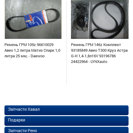
Ремень ГРМ 109z 96610029
Ремень ГРМ 146z Комплект
Авео 1,2 литра Матиз Спарк 1,0
93185849 Авео Т300 Круз Астра
литра 25 мм, - Daewoo
G-H 1,4-1,8л16V 93196786
24422964 - LYNXauto
Запчасти Хавал
Подарки
Запчасти Рено