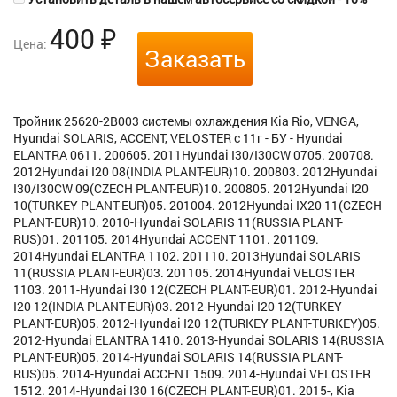
400
₽
Цена:
Заказать
Тройник 25620-2B003 системы охлаждения Kia Rio, VENGA,
Hyundai SOLARIS, ACCENT, VELOSTER с 11г - БУ - Hyundai
ELANTRA 0611. 200605. 2011Hyundai I30/I30CW 0705. 200708.
2012Hyundai I20 08(INDIA PLANT-EUR)10. 200803. 2012Hyundai
I30/I30CW 09(CZECH PLANT-EUR)10. 200805. 2012Hyundai I20
10(TURKEY PLANT-EUR)05. 201004. 2012Hyundai IX20 11(CZECH
PLANT-EUR)10. 2010-Hyundai SOLARIS 11(RUSSIA PLANT-
RUS)01. 201105. 2014Hyundai ACCENT 1101. 201109.
2014Hyundai ELANTRA 1102. 201110. 2013Hyundai SOLARIS
11(RUSSIA PLANT-EUR)03. 201105. 2014Hyundai VELOSTER
1103. 2011-Hyundai I30 12(CZECH PLANT-EUR)01. 2012-Hyundai
I20 12(INDIA PLANT-EUR)03. 2012-Hyundai I20 12(TURKEY
PLANT-EUR)05. 2012-Hyundai I20 12(TURKEY PLANT-TURKEY)05.
2012-Hyundai ELANTRA 1410. 2013-Hyundai SOLARIS 14(RUSSIA
PLANT-EUR)05. 2014-Hyundai SOLARIS 14(RUSSIA PLANT-
RUS)05. 2014-Hyundai ACCENT 1509. 2014-Hyundai VELOSTER
1512. 2014-Hyundai I30 16(CZECH PLANT-EUR)01. 2015-, Kia