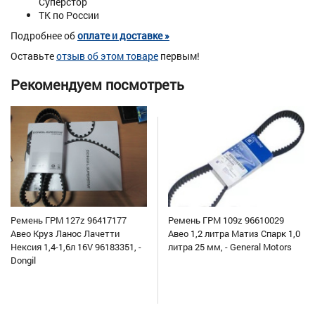
Суперстор
ТК по России
Подробнее об
оплате и доставке »
Оставьте
отзыв об этом товаре
первым!
Рекомендуем посмотреть
Ремень ГРМ 127z 96417177
Ремень ГРМ 109z 96610029
Авео Круз Ланос Лачетти
Авео 1,2 литра Матиз Спарк 1,0
Нексия 1,4-1,6л 16V 96183351, -
литра 25 мм, - General Motors
Dongil