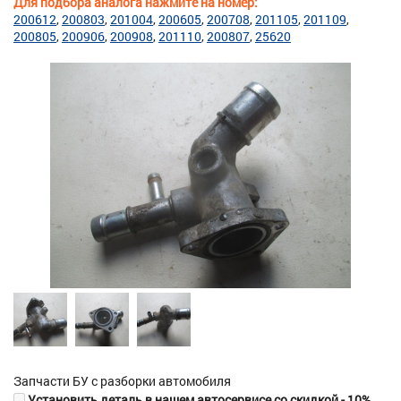
Для подбора аналога нажмите на номер:
200612
200803
201004
200605
200708
201105
201109
200805
200906
200908
201110
200807
25620
Запчасти БУ с разборки автомобиля
Установить деталь в нашем автосервисе со скидкой - 10%