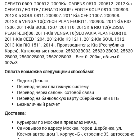
CERATO 0609. 200612. 2009Kia CARENS 0610. 200612. 2012Kia
CERATO / FORTE / CERATO KOUP / FORTE KOUP 0810. 200803.
2013Kia SOUL 0811. 200807. 2011Kia CEED 1007. 200908.
2012Kia VENGA 10(CZECH PLANT-EUR)11. 200906. 2011Kia RIO
1206. 2011-Kia SOUL 1207. 201110. 2013Kia RIO 12(RUSSIA
PLANT-EUR)08. 2011-Kia VENGA 10(SLOVAKIA PLANT-EUR)10.
2011-Kia CEED 1204. 2012-Kia K3 1211. 2012-Kia SOUL 1312.
2013-Kia RIO 1511. 2014-. Производитель: Kia (Республика
Корея). Каталожные номера: 256202B003, 25620 2B003, 25620
2B003, 256002B003, 256202B003. . Вес: 0. 200кг, объем 0.
002м3
Оплата возможна следующими способами:
Яндекс.Деньги
Перевод через платежную систему
Перевод через салоны сотовой связи
Перевод на банковскую карту Сбербанка или ВТБ
Безналичный расчет
Доставка:
Курьером по Москве в предалах МКАД
Самовывоз по адресу Москва, город Щербинка, ул.
Космонавтов, дом 1, корпус «Б», строение 33, автосервис