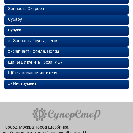
Запчасти Ситроен
Субару
Сузуки
х - Запчасти Toyota, Lexus
х - Запчасти Хонда, Honda
Шины БУ купить - резину БУ
Щётки стеклоочистителя
х - Инструмент
108852, Москва, город Щербинка,
ул. Космонавтов, дом 1, корпус «Б», стр. 33