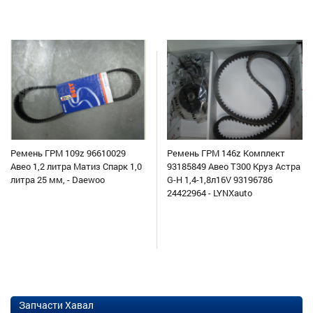
Ремень ГРМ 109z 96610029
Ремень ГРМ 146z Комплект
Авео 1,2 литра Матиз Спарк 1,0
93185849 Авео Т300 Круз Астра
литра 25 мм, - Daewoo
G-H 1,4-1,8л16V 93196786
24422964 - LYNXauto
Запчасти Хавал