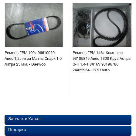
Ремень ГРМ 109z 96610029
Ремень ГРМ 146z Комплект
Авео 1,2 литра Матиз Спарк 1,0
93185849 Авео Т300 Круз Астра
литра 25 мм, - Daewoo
G-H 1,4-1,8л16V 93196786
24422964 - LYNXauto
Запчасти Хавал
Подарки