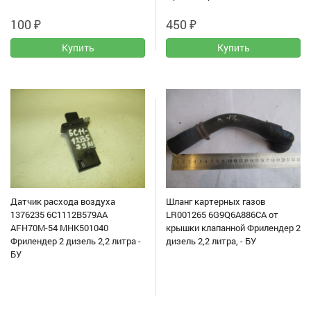
100
₽
450
₽
Датчик расхода воздуха
Шланг картерных газов
1376235 6C1112B579AA
LR001265 6G9Q6A886CA от
AFH70M-54 MHK501040
крышки клапанной Фрилендер 2
Фрилендер 2 дизель 2,2 литра -
дизель 2,2 литра, - БУ
БУ