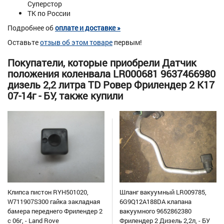
Суперстор
ТК по России
Подробнее об
оплате и доставке »
Оставьте
отзыв об этом товаре
первым!
Покупатели, которые приобрели Датчик
положения коленвала LR000681 9637466980
дизель 2,2 литра TD Ровер Фрилендер 2 К17
07-14г - БУ, также купили
Клипса пистон RYH501020,
Шланг вакуумный LR009785,
W711907S300 гайка закладная
6G9Q12A188DA клапана
бамера переднего Фрилендер 2
вакуумного 9652862380
с 06г, - Land Rove
Фрилендер 2 Дизель 2,2л, - БУ