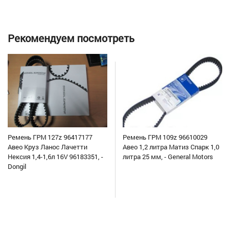
Рекомендуем посмотреть
Ремень ГРМ 127z 96417177
Ремень ГРМ 109z 96610029
Авео Круз Ланос Лачетти
Авео 1,2 литра Матиз Спарк 1,0
Нексия 1,4-1,6л 16V 96183351, -
литра 25 мм, - General Motors
Dongil