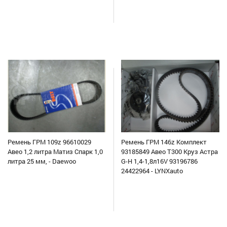
Ремень ГРМ 109z 96610029
Ремень ГРМ 146z Комплект
Авео 1,2 литра Матиз Спарк 1,0
93185849 Авео Т300 Круз Астра
литра 25 мм, - Daewoo
G-H 1,4-1,8л16V 93196786
24422964 - LYNXauto