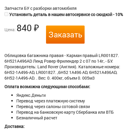
Запчасти БУ с разборки автомобиля
Установить деталь в нашем автосервисе со скидкой - 10%
840
₽
Цена:
Заказать
Облицовка багажника правая - Карман правый LR001827.
6H521A496AD Ленд Ровер Фрилендер 2 с 07 по 14г, - БУ.
Производитель: Land Rover (Англия). Каталожные номера:
6H52-1A496-AD, LR001827. ,6H52 1A496 AD, 6H521A496AD,
6H52-1A496-AD. . Вес: 0. 400кг, объем 0. 005м3
Оплата возможна следующими способами:
Яндекс.Деньги
Перевод через платежную систему
Перевод через салоны сотовой связи
Перевод на банковскую карту Сбербанка или ВТБ
Безналичный расчет
Доставка: