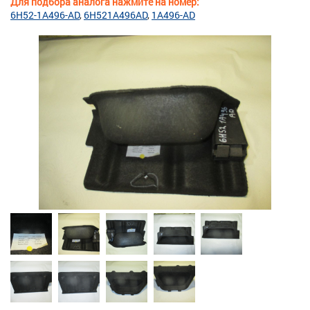
Для подбора аналога нажмите на номер:
6H52-1A496-AD
6H521A496AD
1A496-AD