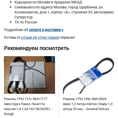
Курьером по Москве в предалах МКАД
Самовывоз по адресу Москва, город Щербинка, ул.
Космонавтов, дом 1, корпус «Б», строение 33, автосервис
Суперстор
ТК по России
Подробнее об
оплате и доставке »
Оставьте
отзыв об этом товаре
первым!
Рекомендуем посмотреть
Ремень ГРМ 127z 96417177
Ремень ГРМ 109z 96610029
Авео Круз Ланос Лачетти
Авео 1,2 литра Матиз Спарк 1,0
Нексия 1,4-1,6л 16V 96183351, -
литра 25 мм, - General Motors
Dongil