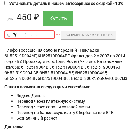
Установить деталь в нашем автосервисе со скидкой - 10%
450
₽
Цена:
ОФОРМИТЬ ЗАКАЗ В 1 КЛИК
Плафон освещения салона передний - Накладка
6H52519D004AF, 6H52519D004BF Фрилендер 2 с 2007 по 2014
года - БУ. Производитель: Land Rover (Англия). Каталожные
номера: 6H52519D04BF, 6H52 519D004 BF, 6H52-519D004 AF,
6H52 519D004 AF, 6H52-519D004 BF, 6H52519D004AF,
6H52519D004BF, 6H52519D04BF. . Вес: 0. 300кг, объем 0. 002м3
Оплата возможна следующими способами:
Яндекс.Деньги
Перевод через платежную систему
Перевод через салоны сотовой связи
Перевод на банковскую карту Сбербанка или ВТБ
Безналичный расчет
Доставка: