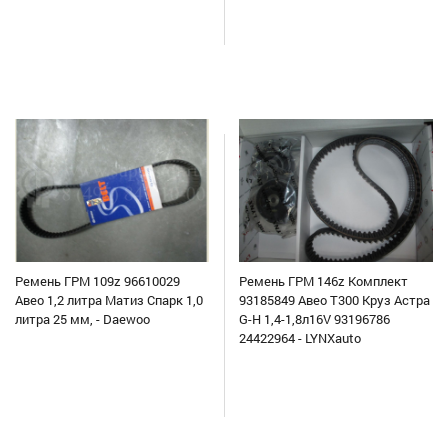
Ремень ГРМ 109z 96610029
Ремень ГРМ 146z Комплект
Авео 1,2 литра Матиз Спарк 1,0
93185849 Авео Т300 Круз Астра
литра 25 мм, - Daewoo
G-H 1,4-1,8л16V 93196786
24422964 - LYNXauto