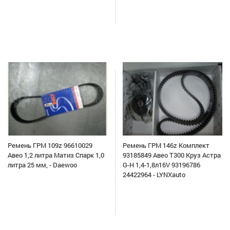
Ремень ГРМ 109z 96610029
Ремень ГРМ 146z Комплект
Авео 1,2 литра Матиз Спарк 1,0
93185849 Авео Т300 Круз Астра
литра 25 мм, - Daewoo
G-H 1,4-1,8л16V 93196786
24422964 - LYNXauto