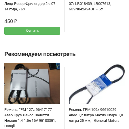
Ленд Ровер Фрилендер 2 с 07-
07г LR018439, LR007613,
14 года, - БУ
6G9N042A94DF, - БУ
450
₽
Рекомендуем посмотреть
Ремень ГРМ 127z 96417177
Ремень ГРМ 109z 96610029
Авео Круз Ланос Лачетти
Авео 1,2 литра Матиз Спарк 1,0
Нексия 1,4-1,6л 16V 96183351, -
литра 25 мм, - General Motors
Dongil