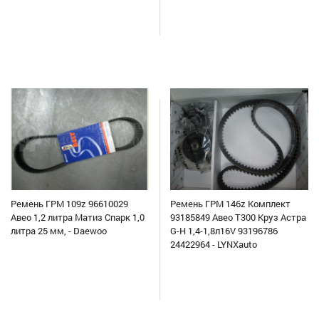
Ремень ГРМ 109z 96610029
Ремень ГРМ 146z Комплект
Авео 1,2 литра Матиз Спарк 1,0
93185849 Авео Т300 Круз Астра
литра 25 мм, - Daewoo
G-H 1,4-1,8л16V 93196786
24422964 - LYNXauto