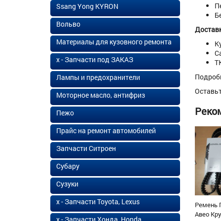
П
Ssang Yong KYRON
Б
Вольво
Доставк
Материалы для кузовного ремонта
К
С
х - Запчасти под ЗАКАЗ
Т
Подроб
Лампы и предохранители
Оставь
Моторное масло, антифриз
Реко
Пежо
Прайс на ремонт автомобилей
Запчасти Ситроен
Субару
Сузуки
х - Запчасти Toyota, Lexus
Ремень 
Авео Кр
х - Запчасти Хонда, Honda