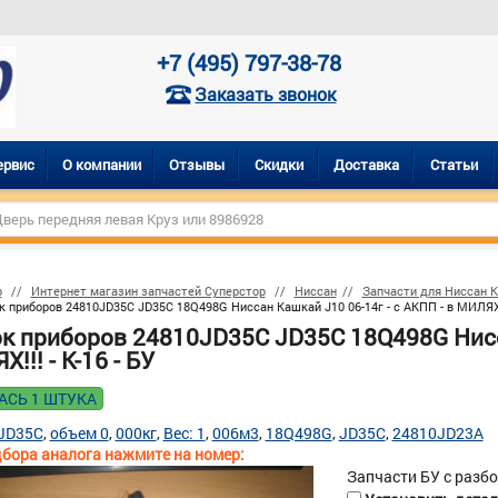
+7 (495) 797-38-78
Заказать звонок
ервис
О компании
Отзывы
Скидки
Доставка
Статьи
р
Интернет магазин запчастей Суперстор
Ниссан
Запчасти для Ниссан 
 приборов 24810JD35C JD35C 18Q498G Ниссан Кашкай J10 06-14г - с AКПП - в МИЛЯХ!!!
к приборов 24810JD35C JD35C 18Q498G Нисса
!!! - К-16 - БУ
АСЬ 1 ШТУКА
JD35C
объем 0
000кг
Вес: 1
006м3
18Q498G
JD35C
24810JD23A
бора аналога нажмите на номер:
Запчасти БУ с разб