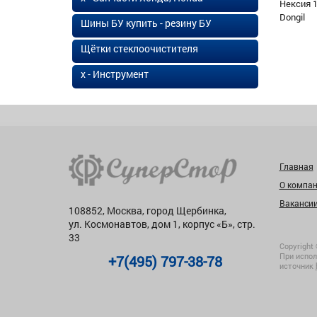
Нексия 1
Dongil
Шины БУ купить - резину БУ
Щётки стеклоочистителя
х - Инструмент
Главная
О компа
Ваканси
108852, Москва, город Щербинка,
ул. Космонавтов, дом 1, корпус «Б», стр.
33
Copyright 
При испол
+7(495) 797-38-78
источник