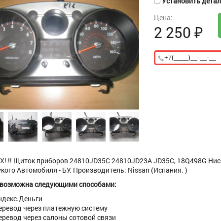
Установить деталь
Цена:
2 250
₽
! !! Щиток приборов 24810JD35C 24810JD23A JD35C, 18Q498G Нисс
кого Автомобиля - БУ. Производитель: Nissan (Испания. )
 возможна следующими способами:
ндекс.Деньги
еревод через платежную систему
еревод через салоны сотовой связи