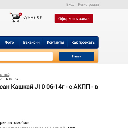
Вход
Регистрация
0
Сумма:
0
₽
Оформить заказ
Фото
Вакансии
Контакты
Как проехать
Найти
Кашкай
 - К-16 - БУ
н Кашкай J10 06-14г - с AКПП - в
орки автомобиля