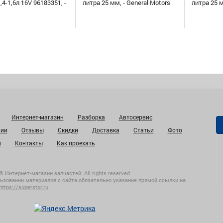
,4-1,6л 16V 96183351, -
литра 25 мм, - General Motors
литра 25 
Интернет-магазин
Разборка
Автосервис
нии
Отзывы
Скидки
Доставка
Статьи
Фото
и
Контакты
Как проехать
© Интернет-магазин запчастей. All rights reserved
ьзовании материалов с сайта обязательно указание прямой ссылки на
https://superstor.ru
.