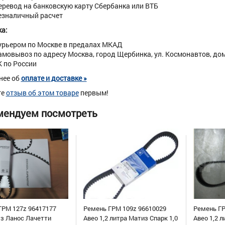
еревод на банковскую карту Сбербанка или ВТБ
езналичный расчет
а:
урьером по Москве в предалах МКАД
амовывоз по адресу Москва, город Щербинка, ул. Космонавтов, дом 
К по России
нее об
оплате и доставке »
те
отзыв об этом товаре
первым!
мендуем посмотреть
ГРМ 127z 96417177
Ремень ГРМ 109z 96610029
Ремень ГР
уз Ланос Лачетти
Авео 1,2 литра Матиз Спарк 1,0
Авео 1,2 л