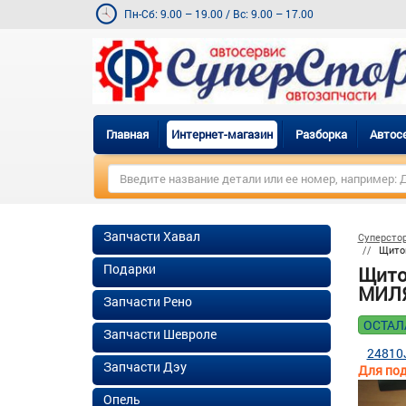
Пн-Сб: 9.00 – 19.00
/
Вс: 9.00 – 17.00
Главная
Интернет-магазин
Разборка
Автос
Запчасти Хавал
Суперсто
Щиток
Подарки
Щито
МИЛЯХ
Запчасти Рено
ОСТАЛ
Запчасти Шевроле
24810
Запчасти Дэу
Для под
Опель