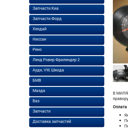
Запчасти Киа
Запчасти Форд
Хендай
Ниссан
Рено
Ленд Ровер Фрилендер 2
Ауди, VW, Шкода
БМВ
Мазда
В МИЛЯХ
правору
Ваз
Оплата
Запчасти
Я
П
Доставка запчастей
П