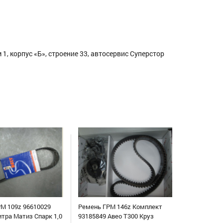
1, корпус «Б», строение 33, автосервис Суперстор
М 109z 96610029
Ремень ГРМ 146z Комплект
итра Матиз Спарк 1,0
93185849 Авео Т300 Круз