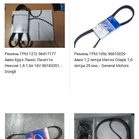
Ремень ГРМ 127z 96417177
Ремень ГРМ 109z 96610029
Авео Круз Ланос Лачетти
Авео 1,2 литра Матиз Спарк 1,0
Нексия 1,4-1,6л 16V 96183351, -
литра 25 мм, - General Motors
Dongil