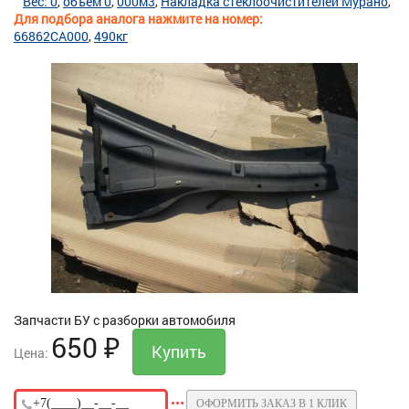
Вес: 0
объем 0
000м3
Накладка стеклоочистителей Мурано
Для подбора аналога нажмите на номер:
66862CA000
490кг
Запчасти БУ с разборки автомобиля
650
₽
Цена:
ОФОРМИТЬ ЗАКАЗ В 1 КЛИК