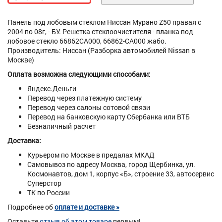
Панель под лобовым стеклом Ниссан Мурано Z50 правая с
2004 по 08г, - БУ. Решетка стеклоочистителя - планка под
лобовое стекло 66862CA000, 66862-CA000 жабо.
Производитель: Ниссан (Разборка автомобилей Nissan в
Москве)
Оплата возможна следующими способами:
Яндекс.Деньги
Перевод через платежную систему
Перевод через салоны сотовой связи
Перевод на банковскую карту Сбербанка или ВТБ
Безналичный расчет
Доставка:
Курьером по Москве в предалах МКАД
Самовывоз по адресу Москва, город Щербинка, ул.
Космонавтов, дом 1, корпус «Б», строение 33, автосервис
Суперстор
ТК по России
Подробнее об
оплате и доставке »
Оставьте
отзыв об этом товаре
первым!