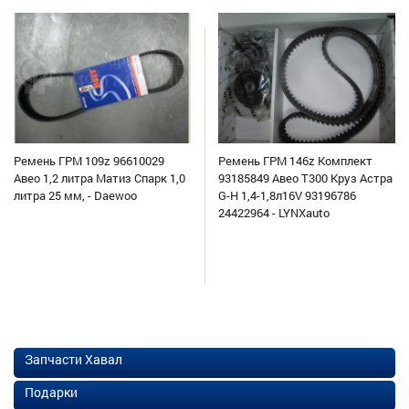
Ремень ГРМ 109z 96610029
Ремень ГРМ 146z Комплект
Авео 1,2 литра Матиз Спарк 1,0
93185849 Авео Т300 Круз Астра
литра 25 мм, - Daewoo
G-H 1,4-1,8л16V 93196786
24422964 - LYNXauto
Запчасти Хавал
Подарки