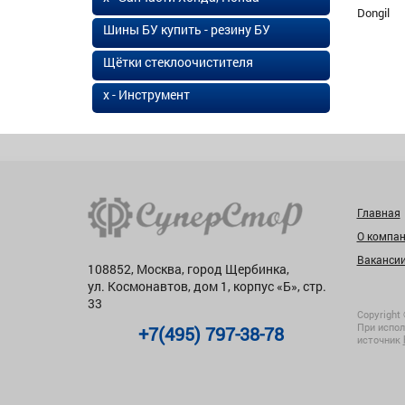
Dongil
Шины БУ купить - резину БУ
Щётки стеклоочистителя
х - Инструмент
Главная
О компа
Ваканси
108852, Москва, город Щербинка,
ул. Космонавтов, дом 1, корпус «Б», стр.
33
Copyright 
При испол
+7(495) 797-38-78
источник