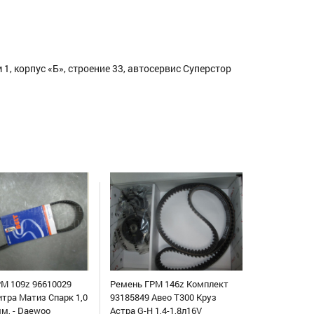
1, корпус «Б», строение 33, автосервис Суперстор
М 109z 96610029
Ремень ГРМ 146z Комплект
итра Матиз Спарк 1,0
93185849 Авео Т300 Круз
мм, - Daewoo
Астра G-H 1,4-1,8л16V