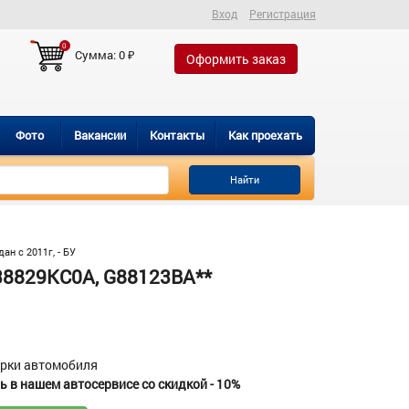
Вход
Регистрация
0
Сумма:
0
₽
Оформить заказ
Фото
Вакансии
Контакты
Как проехать
Найти
н с 2011г, - БУ
38829KC0A, G88123BA**
орки автомобиля
 в нашем автосервисе со скидкой - 10%