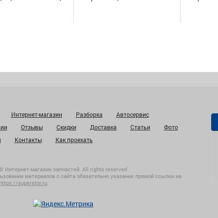
Интернет-магазин
Разборка
Автосервис
нии
Отзывы
Скидки
Доставка
Статьи
Фото
и
Контакты
Как проехать
© Интернет-магазин запчастей. All rights reserved
ьзовании материалов с сайта обязательно указание прямой ссылки на
https://superstor.ru
.