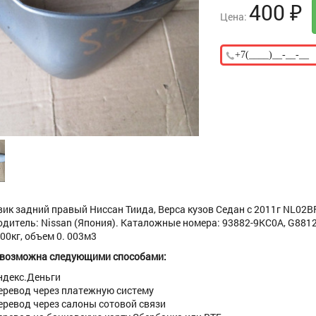
400
₽
Цена:
ик задний правый Ниссан Тиида, Верса кузов Седан с 2011г NL02BF
дитель: Nissan (Япония). Каталожные номера: 93882-9KC0A, G881
400кг, объем 0. 003м3
 возможна следующими способами:
ндекс.Деньги
еревод через платежную систему
еревод через салоны сотовой связи