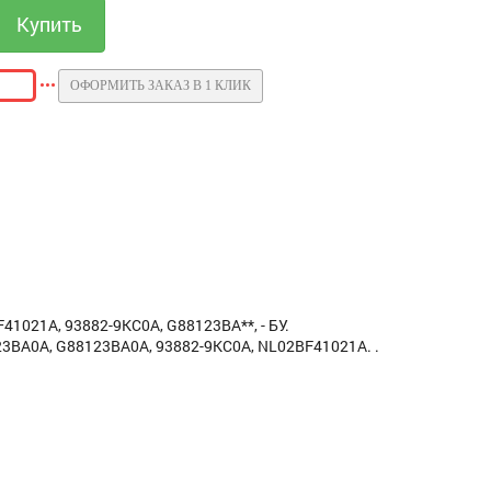
ОФОРМИТЬ ЗАКАЗ В 1 КЛИК
41021A, 93882-9KC0A, G88123BA**, - БУ.
23BA0A, G88123BA0A, 93882-9KC0A, NL02BF41021A. .