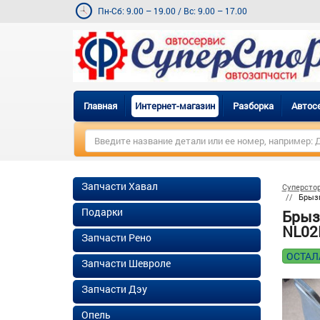
Пн-Сб: 9.00 – 19.00
/
Вс: 9.00 – 17.00
Главная
Интернет-магазин
Разборка
Автос
Запчасти Хавал
Суперсто
Брызг
Подарки
Брыз
NL02B
Запчасти Рено
ОСТАЛ
Запчасти Шевроле
Запчасти Дэу
Опель