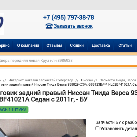
+7 (495) 797-38-78
Заказать звонок
ервис
О компании
Отзывы
Скидки
Доставка
Статьи
р
Интернет магазин запчастей Суперстор
Ниссан
Запчасти Тиида, Верса
овик задний правый Ниссан Тиида Верса 938829KC0A, G88123BA** NL02BF41021A Седа
говик задний правый Ниссан Тиида Верса 9
F41021A Седан с 2011г, - БУ
АСЬ 1 ШТУКА
Запчасти БУ с разб
Установить деталь