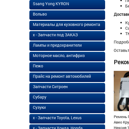
П
Ssang Yong KYRON
Б
Вольво
Доставк
К
Материалы для кузовного ремонта
С
Т
х - Запчасти под ЗАКАЗ
Подроб
Лампы и предохранители
Оставь
Моторное масло, антифриз
Реко
Пежо
Прайс на ремонт автомобилей
Запчасти Ситроен
Субару
Сузуки
Ремень 
х - Запчасти Toyota, Lexus
Авео Кр
Нексия 1
х - Запчасти Хонда, Honda