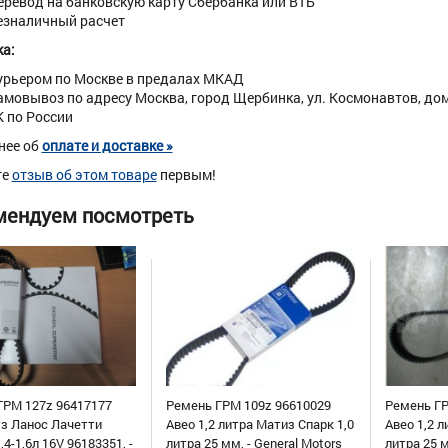
еревод на банковскую карту Сбербанка или ВТБ
езналичный расчет
а:
урьером по Москве в предалах МКАД
амовывоз по адресу Москва, город Щербинка, ул. Космонавтов, дом 
К по России
нее об
оплате и доставке »
те
отзыв об этом товаре
первым!
мендуем посмотреть
ГРМ 127z 96417177
Ремень ГРМ 109z 96610029
Ремень ГР
уз Ланос Лачетти
Авео 1,2 литра Матиз Спарк 1,0
Авео 1,2 л
,4-1,6л 16V 96183351, -
литра 25 мм, - General Motors
литра 25 