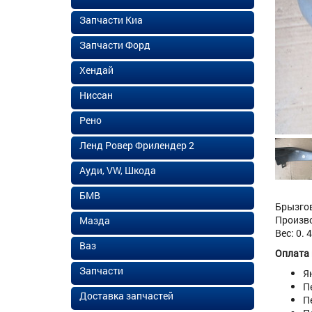
Запчасти Киа
Запчасти Форд
Хендай
Ниссан
Рено
Ленд Ровер Фрилендер 2
Ауди, VW, Шкода
БМВ
Брызгов
Произво
Мазда
Вес: 0. 
Ваз
Оплата
Запчасти
Я
П
Доставка запчастей
П