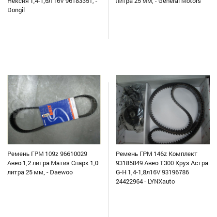
Нексия 1,4-1,6л 16V 96183351, -
литра 25 мм, - General Motors
Dongil
Ремень ГРМ 109z 96610029
Ремень ГРМ 146z Комплект
Авео 1,2 литра Матиз Спарк 1,0
93185849 Авео Т300 Круз Астра
литра 25 мм, - Daewoo
G-H 1,4-1,8л16V 93196786
24422964 - LYNXauto