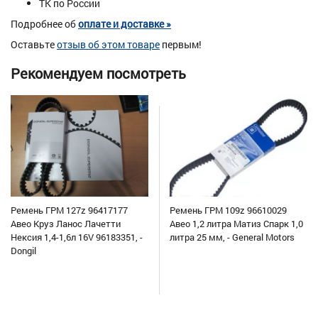
ТК по России
Подробнее об
оплате и доставке »
Оставьте
отзыв об этом товаре
первым!
Рекомендуем посмотреть
Ремень ГРМ 127z 96417177
Ремень ГРМ 109z 96610029
Авео Круз Ланос Лачетти
Авео 1,2 литра Матиз Спарк 1,0
Нексия 1,4-1,6л 16V 96183351, -
литра 25 мм, - General Motors
Dongil