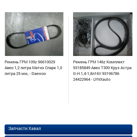
Ремень ГРМ 109z 96610029
Ремень ГРМ 146z Комплект
Авео 1,2 литра Матиз Спарк 1,0
93185849 Авео Т300 Круз Астра
литра 25 мм, - Daewoo
G-H 1,4-1,8л16V 93196786
24422964 - LYNXauto
Запчасти Хавал