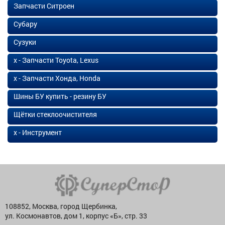
Запчасти Ситроен
Субару
Сузуки
х - Запчасти Toyota, Lexus
х - Запчасти Хонда, Honda
Шины БУ купить - резину БУ
Щётки стеклоочистителя
х - Инструмент
108852, Москва, город Щербинка,
ул. Космонавтов, дом 1, корпус «Б», стр. 33