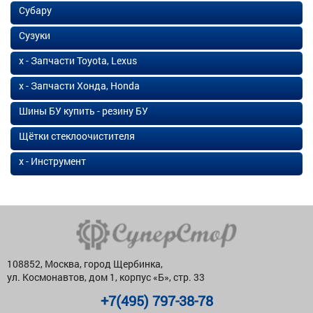
Субару
Сузуки
х - Запчасти Toyota, Lexus
х - Запчасти Хонда, Honda
Шины БУ купить - резину БУ
Щётки стеклоочистителя
х - Инструмент
108852, Москва, город Щербинка,
ул. Космонавтов, дом 1, корпус «Б», стр. 33
+7(495) 797-38-78