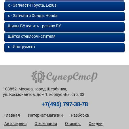
х - Запчасти Toyota, Lexus
х - Запчасти Хонда, Honda
Шины БУ купить - резину БУ
Щётки стеклоочистителя
х - Инструмент
108852, Москва, город Щербинка,
ул. Космонавтов, дом 1, корпус «Б», стр. 33
+7(495) 797-38-78
Главная
Интернет-магазин
Разборка
Автосервис
О компании
Отзывы
Скидки