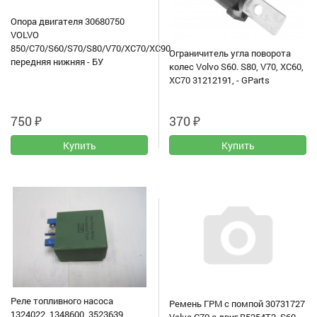
Опора двигателя 30680750
VOLVO
850/C70/S60/S70/S80/V70/XC70/XC90
Ограничитель угла поворота
передняя нижняя - БУ
колес Volvo S60. S80, V70, XC60,
XC70 31212191, - GParts
750
₽
370
₽
Реле топливного насоса
Ремень ГРМ с помпой 30731727
1324022, 1348600, 3523639
Volvo C70 с двиг B5254T2, S60 , -