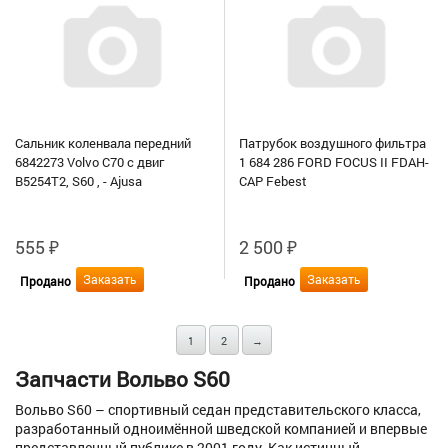
Сальник коленвала передний
Патрубок воздушного фильтра
6842273 Volvo C70 с двиг
1 684 286 FORD FOCUS II FDAH-
B5254T2, S60 , - Ajusa
CAP Febest
555
₽
2 500
₽
Заказать
Заказать
Продано
Продано
1
2
→
Запчасти Вольво S60
Вольво S60 – спортивный седан представительского класса,
разработанный одноимённой шведской компанией и впервые
представленный публике в 2001 году. Как истинный