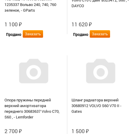
1235337 Вольво 240, 740, 760
DAYCO
зеленое, - GParts
1 100
₽
11 620
₽
Заказать
Заказать
Продано
Продано
Опора пружины передней
Шланг радиатора верхний
верхний амортизатора
30680912 VOLVO S60 V70 II -
переднего 30683637 Volvo C70,
Gates
S60 , - Lemforder
2 700
₽
1 500
₽