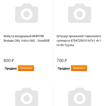
Фильтр воздушный 8649788
Штуцер прокачной тормозного
Вольво С60, Volvo S60, - GoodWill
суппорта 4754720010 M7x1 d=1
H=30 Toyota
800
₽
700
₽
Заказать
Заказать
Продано
Продано