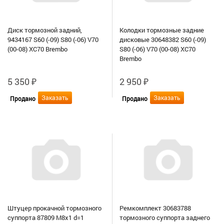
Диск тормозной задний,
Колодки тормозные задние
9434167 S60 (-09) S80 (-06) V70
дисковые 30648382 S60 (-09)
(00-08) XC70 Brembo
S80 (-06) V70 (00-08) XC70
Brembo
5 350
₽
2 950
₽
Заказать
Заказать
Продано
Продано
Штуцер прокачной тормозного
Ремкомплект 30683788
суппорта 87809 M8x1 d=1
тормозного суппорта заднего